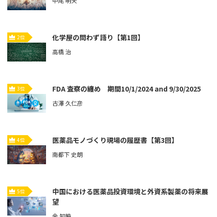
中尾 明夫
化学屋の問わず語り【第1回】
2位
高橋 治
FDA 査察の纏め 期間10/1/2024 and 9/30/2025
3位
古澤 久仁彦
医薬品モノづくり現場の履歴書【第3回】
4位
南都下 史朗
中国における医薬品投資環境と外資系製薬の将来展
5位
望
余 知暁