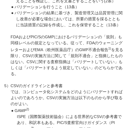
えることを検証し、これを文書とすることをいう(2条）
● バリデーションを行うこと（13条）
● バリデーションの結果に基づき、製造管理又は品質管理に関
し改善が必要な場合においては、所要の措置を採るととも
に当該措置の記録を作成し、これを保管すること（13条）
FDAおよびPIC/SのGMPにおけるバリデーションの「規則」も
同様レベルの規定となっている。従って、FDAのウォーニング
1)
レターおよびEMA（欧州医薬品庁）のGMP不適合報告
を見る
限り、CSVの実施方法に関して「規則不適合」と指摘したもの
はない。CSVに関する査察指摘は「バリデートしていない」も
しくは「バリデートするよう規定していない」のどちらかであ
る。
5）CSVのガイドラインと参考書
では、コンピュータ化システムをどのようにバリデートすれば
よいのであろうか。CSVの実施方法は以下のものから学び取る
のがよい。
2)
● GAMP
ISPE（国際製薬技術協会）による世界的なCSVの参考書で
あり、和訳本もある。PIC/S査察官向けガイダンス（PI
3)