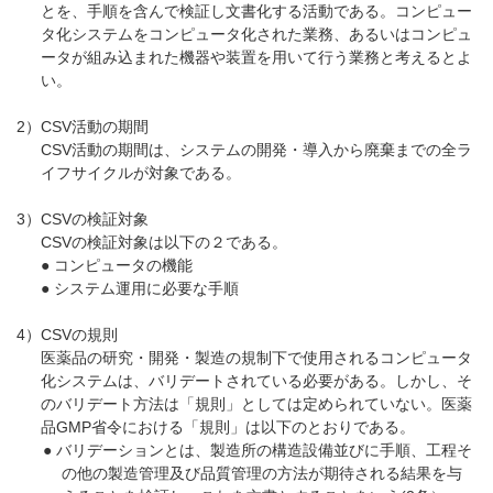
とを、手順を含んで検証し文書化する活動である。コンピュー
タ化システムをコンピュータ化された業務、あるいはコンピュ
ータが組み込まれた機器や装置を用いて行う業務と考えるとよ
い。
2）CSV活動の期間
CSV活動の期間は、システムの開発・導入から廃棄までの全ラ
イフサイクルが対象である。
3）CSVの検証対象
CSVの検証対象は以下の２である。
● コンピュータの機能
● システム運用に必要な手順
4）CSVの規則
医薬品の研究・開発・製造の規制下で使用されるコンピュータ
化システムは、バリデートされている必要がある。しかし、そ
のバリデート方法は「規則」としては定められていない。医薬
品GMP省令における「規則」は以下のとおりである。
● バリデーションとは、製造所の構造設備並びに手順、工程そ
の他の製造管理及び品質管理の方法が期待される結果を与