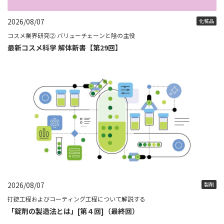
2026/08/07
化粧品
コスメ業界研究② バリューチェーンと陰の主役
最新コスメ科学 解体新書【第29回】
2026/08/07
製剤
打錠工程およびコーティング工程について解説する
「錠剤の製造法とは」[第４回]（最終回）