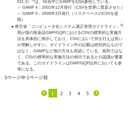
011-3）
は、50頁中にGAMPを52回参照している。
✓ GAMP 4：2001年12月発行（CSVを世界に普及させた）
✓ GAMP 5：2008年3月発行（リスクベースのCSVを提
唱）
4)
● 厚労省「コンピュータ化システム適正管理ガイドライン」
我が国の医薬品GMP/GQPにおけるCSVの標準的な実施方
法を具体的に例示しており、CSVにおいて何を行えば良い
か理解しやすい。ガイドライン中の記載は絶対的なもので
はなく、GAMPなど他の方法も容認している。規則ではな
く、CSVの標準的な実施方法の例示であるとの認識が重要
である。このガイドラインはGMP/GQP以外においても参
考になる。
5ページ中 1ページ目
1
2
3
4
5