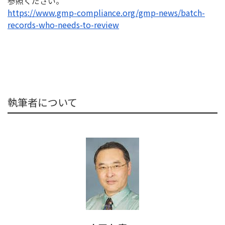
参照く
ださい。
https://www.gmp-compliance.
org/gmp-news/batch-
records-
who-needs-to-review
執筆者について