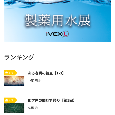
ランキング
ある老兵の視点【1-3】
1位
中尾 明夫
化学屋の問わず語り【第1回】
2位
高橋 治