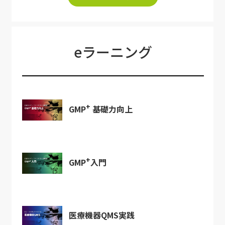
eラーニング
+
GMP
基礎力向上
+
GMP
入門
医療機器QMS実践