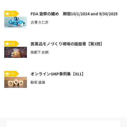
FDA 査察の纏め 期間10/1/2024 and 9/30/2025
3位
古澤 久仁彦
医薬品モノづくり現場の履歴書【第3回】
4位
南都下 史朗
オンラインGMP事例集【011】
5位
脇坂 盛雄