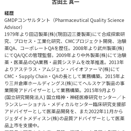
古田土 真一
経歴
GMDPコンサルタント（Pharmaceutical Quality Science
Advisor）
1979年より田辺製薬(株)(現田辺三菱製薬)にて合成探索研
究、プロセス・工業化研究、CMCプロジェクト開発、治験
薬QA、コーポレートQAを歴任。2008年より武州製薬(株)
にてQA/QCの管理監督。2009年より中外製薬(株)にて治験
薬・医薬品のQA業務・品質システムを改革推進。2013年
よりアステラス・アムジェン・バイオファーマ(株)にて
CMC・Supply Chain・QAの長として業務構築。2015年よ
り三井倉庫ホールディングス(株)にてヘルスケア製品の事
業開発アドバイザーとして業務構築。2015年9月より
(国立研究開発法人) 国立精神・神経医療研究センター／ト
ランスレーショナル・メディカルセンター臨床研究支援部
アドバイザーとして医薬品開発を、また2022年11月から
ジェダイトメディスン(株)の品質アドバイザーとして医薬
品上市を支援中。