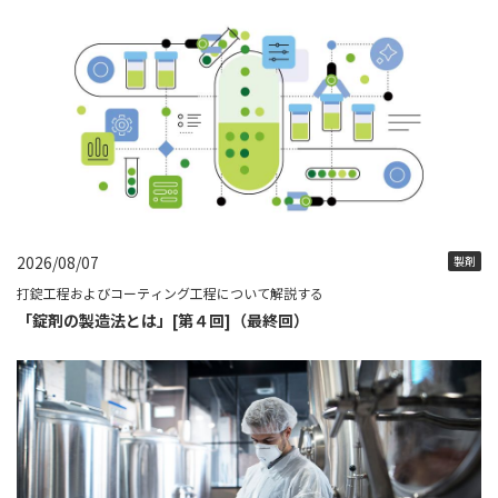
2026/08/07
製剤
打錠工程およびコーティング工程について解説する
「錠剤の製造法とは」[第４回]（最終回）