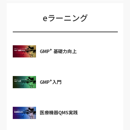
eラーニング
+
GMP
基礎力向上
+
GMP
入門
医療機器QMS実践