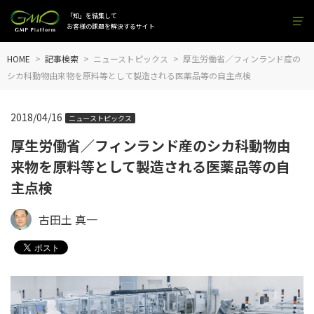
「知」を結集して
お客様の課題を解決するサイト
HOME
記事検索
ニューストピックス
厚生労働省／フィンランド産の
シカ科動物由来物を原料等として製造される医薬品等の自主点検
2018/04/16
ニューストピックス
厚生労働省／フィンランド産のシカ科動物由
来物を原料等として製造される医薬品等の自
主点検
古田土 真一