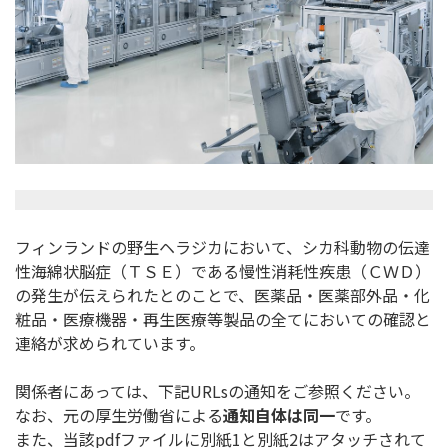
フィンランドの野生ヘラジカにおいて、
シカ科動物の伝達
性海綿状脳症（ＴＳＥ）である慢性消耗性疾患（
ＣＷＤ）
の発生が伝えられたとのことで、医薬品・医薬部外品・
化
粧品・医療機器・
再生医療等製品の全てにおいての確認と
連絡が求められています。
関係者にあっては、下記URLsの通知をご参照ください。
なお、元の厚生労働省による
通知自体は同一
です。
また、当該pdfファイルに別紙1と別紙2はアタッチされて