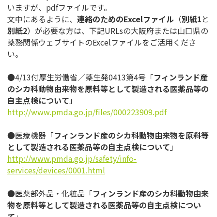
いま
すが、pdfファイルです。
文中にあるように、
連絡のための
Excel
ファイル
（
別紙
1
と
別
紙
2
）が必要な方は、下記URLsの大阪府または山口県の
薬務関
係ウェブサイトのExcelファイルをご活用くださ
い。
●4/13付厚生労働省／薬生発0413第4号「
フィンランド産
の
シカ科動物由来物を原料等として製造される医薬品等の
自主点検に
ついて
」
http://www.pmda.go.jp/files/
000223909.pdf
●医療機器「
フィンランド産のシカ科動物由来物を原料等
として製造
される医薬品等の自主点検について
」
http://www.pmda.go.jp/safety/
info-
services/devices/0001.
html
●医薬部外品・化粧品「
フィンランド産のシカ科動物由来
物を原料等
として製造される医薬品等の自主点検につい
て
」