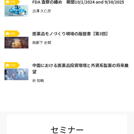
FDA 査察の纏め 期間10/1/2024 and 9/30/2025
3位
古澤 久仁彦
医薬品モノづくり現場の履歴書【第3回】
4位
南都下 史朗
中国における医薬品投資環境と外資系製薬の将来展
5位
望
余 知暁
セミナー