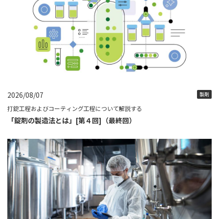
2026/08/07
製剤
打錠工程およびコーティング工程について解説する
「錠剤の製造法とは」[第４回]（最終回）