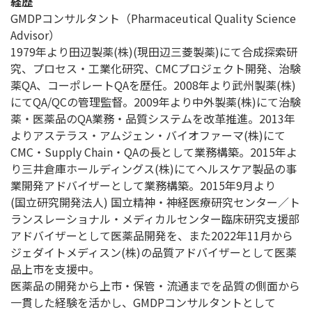
経歴
GMDPコンサルタント（Pharmaceutical Quality Science
Advisor）
1979年より田辺製薬(株)(現田辺三菱製薬)にて合成探索研
究、プロセス・工業化研究、CMCプロジェクト開発、治験
薬QA、コーポレートQAを歴任。2008年より武州製薬(株)
にてQA/QCの管理監督。2009年より中外製薬(株)にて治験
薬・医薬品のQA業務・品質システムを改革推進。2013年
よりアステラス・アムジェン・バイオファーマ(株)にて
CMC・Supply Chain・QAの長として業務構築。2015年よ
り三井倉庫ホールディングス(株)にてヘルスケア製品の事
業開発アドバイザーとして業務構築。2015年9月より
(国立研究開発法人) 国立精神・神経医療研究センター／ト
ランスレーショナル・メディカルセンター臨床研究支援部
アドバイザーとして医薬品開発を、また2022年11月から
ジェダイトメディスン(株)の品質アドバイザーとして医薬
品上市を支援中。
医薬品の開発から上市・保管・流通までを品質の側面から
一貫した経験を活かし、GMDPコンサルタントとして