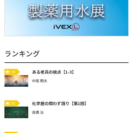
ランキング
ある老兵の視点【1-3】
1位
中尾 明夫
化学屋の問わず語り【第1回】
2位
高橋 治