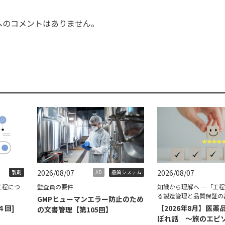
へのコメントはありません。
2026/08/07
2026/08/07
製剤
AD
品質システム
工程につ
監査員の要件
知識から理解へ ―「工
る製造管理と品質保証の
GMPヒューマンエラー防止のため
４回]
【2026年8月】医薬
の文書管理【第105回】
ぼれ話 ～旅のエピ