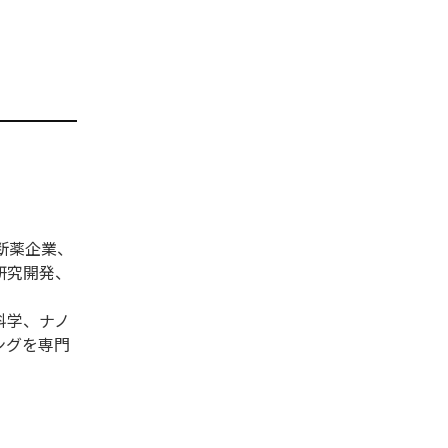
断薬企業、
研究開発、
科学、ナノ
ングを専門