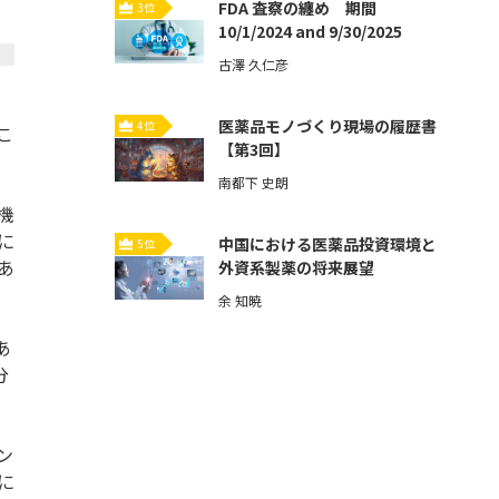
FDA 査察の纏め 期間
3位
10/1/2024 and 9/30/2025
古澤 久仁彦
。
医薬品モノづくり現場の履歴書
4位
こ
【第3回】
南都下 史朗
機
に
中国における医薬品投資環境と
5位
あ
外資系製薬の将来展望
余 知暁
あ
分
ン
に