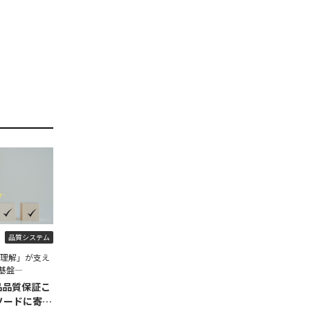
品質システム
程理解」が支え
基盤―
品品質保証こ
ソードに寄せ