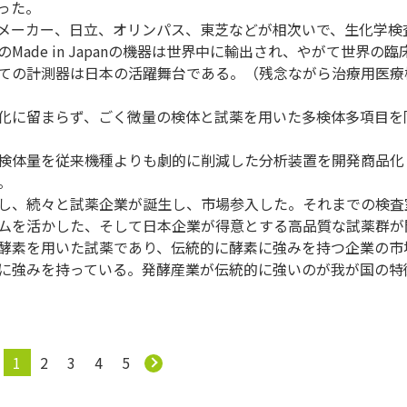
った。
メーカー、日立、オリンパス、東芝などが相次いで、生化学検
ade in Japanの機器は世界中に輸出され、やがて世界の臨
ての計測器は日本の活躍舞台である。（残念ながら治療用医療
化に留まらず、ごく微量の検体と試薬を用いた多検体多項目を
検体量を従来機種よりも劇的に削減した分析装置を開発商品化
。
し、続々と試薬企業が誕生し、市場参入した。それまでの検査
ムを活かした、そして日本企業が得意とする高品質な試薬群が
酵素を用いた試薬であり、伝統的に酵素に強みを持つ企業の市
に強みを持っている。発酵産業が伝統的に強いのが我が国の特
1
2
3
4
5