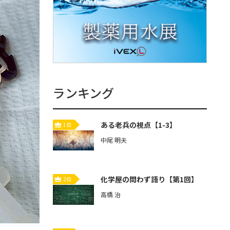
ランキング
ある老兵の視点【1-3】
1位
中尾 明夫
化学屋の問わず語り【第1回】
2位
高橋 治