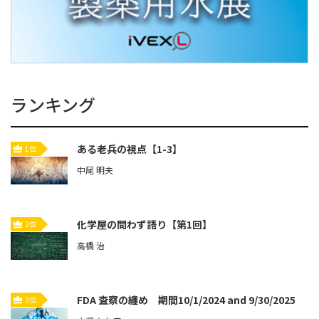
ランキング
ある老兵の視点【1-3】
1位
中尾 明夫
化学屋の問わず語り【第1回】
2位
高橋 治
FDA 査察の纏め 期間10/1/2024 and 9/30/2025
3位