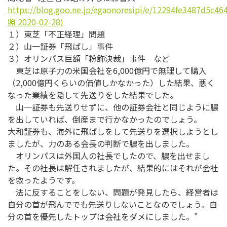
https://blog.goo.ne.jp/egaonoresipi/e/12294fe3487d5c
照 2020-02-28)
１）東芝「不正経理」問題
２）山一証券「飛ばし」事件
３）オリンパス巨額「粉飾決裁」事件 など
東芝は原子力の米国会社を6,000億円で無理して購入
（2,000億円くらいの価値しかなかった）した結果、悪く
なった業績を隠して先送りをした結果でした。
山一証券も先送りせずに、他の証券会社と同じように膿
を出していれば、倒産まで行かなかったのでしょう。
大和証券も、海外に飛ばしをして先送りを選択しようとし
ましたが、力のある会長の判断で膿を出しました。
オリンパスは外国人の社長でしたので、膿を出せまし
た。その社長は解任されましたが、結果的にはそれが会社
を救ったようです。
法に反することをしない、問題が発見したら、経営者は
自分の首が飛んででも先送りしないことなのでしょう。自
分の首を優先したトップは会社をダメにしました。"