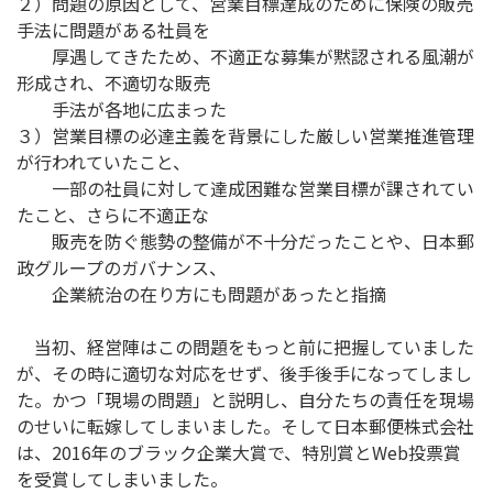
２）問題の原因として、営業目標達成のために保険の販売
手法に問題がある社員を
厚遇してきたため、不適正な募集が黙認される風潮が
形成され、不適切な販売
手法が各地に広まった
３）営業目標の必達主義を背景にした厳しい営業推進管理
が行われていたこと、
一部の社員に対して達成困難な営業目標が課されてい
たこと、さらに不適正な
販売を防ぐ態勢の整備が不十分だったことや、日本郵
政グループのガバナンス、
企業統治の在り方にも問題があったと指摘
当初、経営陣はこの問題をもっと前に把握していました
が、その時に適切な対応をせず、後手後手になってしまし
た。かつ「現場の問題」と説明し、自分たちの責任を現場
のせいに転嫁してしまいました。そして日本郵便株式会社
は、2016年のブラック企業大賞で、特別賞とWeb投票賞
を受賞してしまいました。