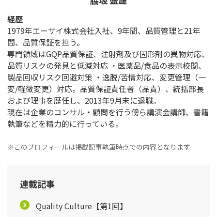
脇坂 盛雄
経歴
1979年エーザイ株式会社入社、9年間、品質管理と21年
間、品質保証を担う。
専門領域はGQP品質保証、注射剤及び固形剤の異物対応、
品質リスクの発見と低減対応 ・医薬品/食品の表示校閲、
製品回収リスク回避対策 ・逸脱/苦情対応、変更管理（一
変/軽微変更）対応。品質保証責任者（品責）、統括部長
および理事を歴任し、2013年9月末に退職。
現在は企業のコンサル・顧問を行う傍ら講演会講師、書籍
執筆などを精力的に行っている。
※このプロフィールは掲載記事執筆時点での内容となります
連載記事
Quality Culture【第1回】