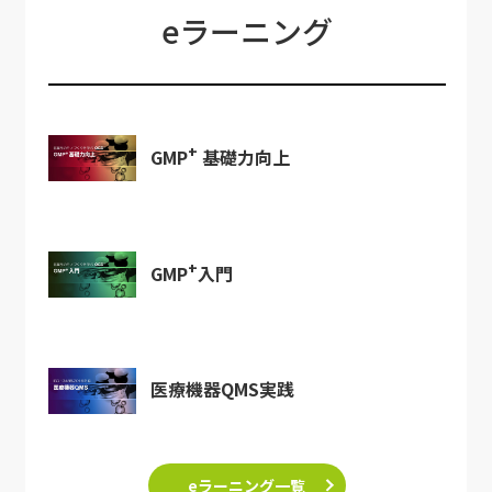
eラーニング
+
GMP
基礎力向上
+
GMP
入門
医療機器QMS実践
eラーニング一覧