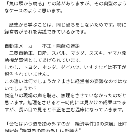
「魚は頭から腐る」との諺がありますが、その典型のよう
なケースのように思います。
歴史から学ぶことは、同じ過ちをしないためです。特に
経営者がそれを実践できているかです。
自動車メーカー 不正・隠蔽の連鎖
三菱自動車、日産、スバル、マツダ、スズキ、ヤマハ発
動機が事例としてあげられています。
しかし、トヨタ、ホンダ、ダイハツ、いすゞなどは不正が
報告されていません。
この違いは何でしょうか？まさに経営者の姿勢なのではな
いでしょうか？
物造りの現場の声を聴き、無理をさせていなかったのだと
思います。無理をさせると一時的には見かけの成果はでま
すが、長い目で見ると不正を生む温床になっていきます。
「会社はいつ道を踏み外すのか 経済事件10の深層」田中
周紀著 ”経営者の踏み外しは影響大”