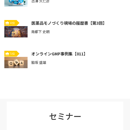
古澤 久仁彦
医薬品モノづくり現場の履歴書【第3回】
4位
南都下 史朗
オンラインGMP事例集【011】
5位
脇坂 盛雄
セミナー