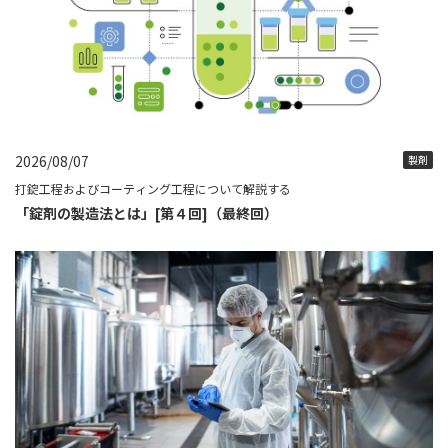
2026/08/07
製剤
打錠工程およびコーティング工程について解説する
「錠剤の製造法とは」[第４回]（最終回）