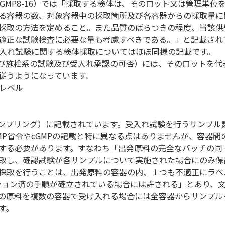
MP8-16）では「採取する検体は、そのロット又は管理単位
る容器の数、対象容器中の採取箇所及び各容器からの採取量に
採取の方法を定めること。また品質のばらつきの程度、当該供
適正な試験検査に必要な量も考慮すべきである。」と記載され
材の受入れ試験に関する検体採取についてはほぼ同様の記載です。
、容器および施栓系の試験及び受入れ承認の可否）には、そのロットを代
従うようになっています。
レベル
材のサンプリング）に記載されています。受入れ試験を行うサンプル
P省令やcGMPの記載と特に異なる点はありませんが、容器間
する必要があります。すなわち「出発原料の完全なバッチの同
取し、確認試験が各サンプルについて実施された場合にのみ保
採取を行うことは、出発原料の容器の内、１つも不適正にラベ
ション済の手順が確立されている場合には許される」とあり、
の原料を複数の容器で受け入れる場合には全容器からサンプル
す。