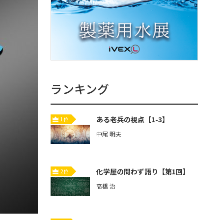
ランキング
ある老兵の視点【1-3】
1位
中尾 明夫
化学屋の問わず語り【第1回】
2位
高橋 治