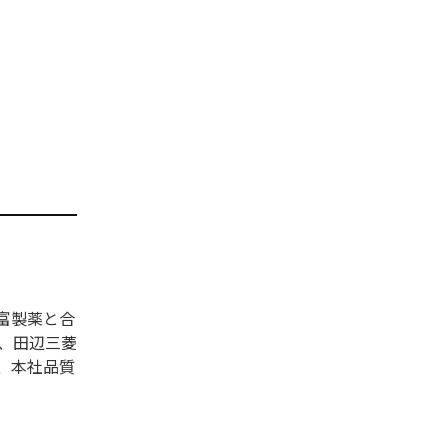
富製薬と合
、田辺三菱
、本社品質