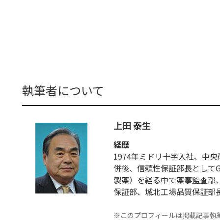
執筆者について
上田 泰生
経歴
1974年ミドリ十字入社、中
併後、信頼性保証部長としてG
製薬）を経る中で薬事監査部、
保証部、城北工場品質保証部長
※このプロフィールは掲載記事執