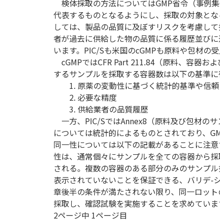
検体採取の方法についてはGMP省令（事例集G
代表するものとなるようにし、採取の対象とな
しては、製品の品質に及ぼすリスクを考慮して
者が過去に供給した物の品質に係る履歴並びに
います。PIC/Sも米国のcGMPも原料や包
cGMPではCFR Part 211.84（原料
するサンプルを採取する容器数は以下の基準に
1. 原薬の変動性に基づく統計的基準や信頼
2. 必要な精度
3. 供給業者の品質履歴
一方、PIC/SではAnnex8（原料及び包
については統計的によるものとされており、GM
同一性については以下の記載があることに注意
性は、通常個々にサンプルを全ての容器から採
される。複数の容器のある部分のみのサンプル
表示されていないことを保証できる、バリデ-
章後半の条件が満たされない限り、同一ロット
採取し、確認試験を実施することを求めていま
2ページ中 1ページ目