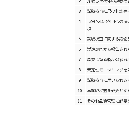
2
採取した検体の試験検
3
試験検査結果の判定等
4
市場への出荷可否の決
項
5
試験検査に関する設備
6
製造部門から報告され
7
原薬に係る製品の参考
8
安定性モニタリングを
9
試験検査に用いられる
10
再試験検査を必要とす
11
その他品質管理に必要