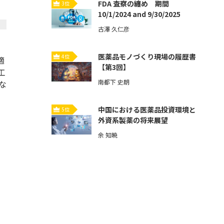
FDA 査察の纏め 期間
3位
10/1/2024 and 9/30/2025
古澤 久仁彦
医薬品モノづくり現場の履歴書
4位
適
【第3回】
工
南都下 史朗
な
中国における医薬品投資環境と
5位
外資系製薬の将来展望
余 知暁