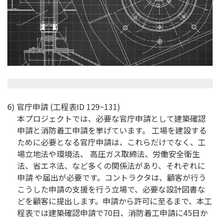
6) 官庁申請 (工程表ID 129~131)
本プロジェクトでは、必要な官庁申請として建築確認
申請と消防着工申請を挙げています。 工場を建設する
ために必要となる官庁申請は、これらだけでなく、工
場立地法や環境法、 高圧ガス取締法、労働安全衛生
法、省エネ法、など多くの関係法があり、それぞれに
申請 や届出が必要です。コントラクタは、顧客が行う
こうした申請の支援を行う立場で、必要な設計図書な
どを顧客に提出します。申請から許可に至るまで、本工
程表では建築確認申請で70日、消防着工申請に45日か