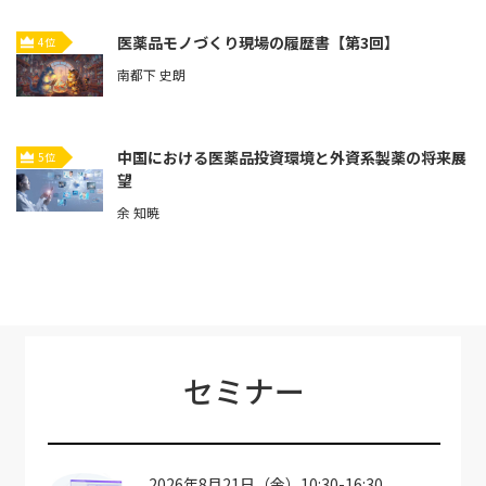
医薬品モノづくり現場の履歴書【第3回】
4位
南都下 史朗
中国における医薬品投資環境と外資系製薬の将来展
5位
望
余 知暁
セミナー
2026年8月21日（金）10:30-16:30