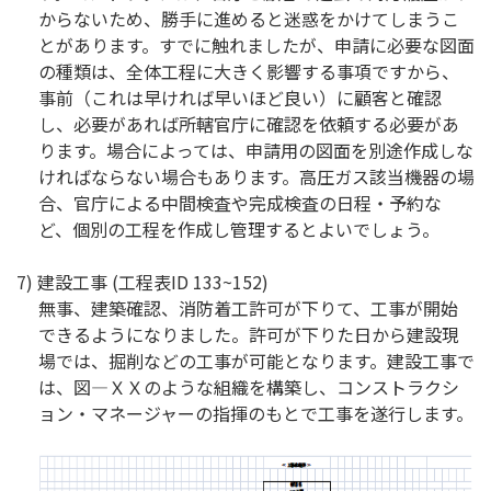
からないため、勝手に進めると迷惑をかけてしまうこ
とがあります。すでに触れましたが、申請に必要な図面
の種類は、全体工程に大きく影響する事項ですから、
事前（これは早ければ早いほど良い）に顧客と確認
し、必要があれば所轄官庁に確認を依頼する必要があ
ります。場合によっては、申請用の図面を別途作成しな
ければならない場合もあります。高圧ガス該当機器の場
合、官庁による中間検査や完成検査の日程・予約な
ど、個別の工程を作成し管理するとよいでしょう。
7) 建設工事 (工程表ID 133~152)
無事、建築確認、消防着工許可が下りて、工事が開始
できるようになりました。許可が下りた日から建設現
場では、掘削などの工事が可能となります。建設工事で
は、図―ＸＸのような組織を構築し、コンストラクシ
ョン・マネージャーの指揮のもとで工事を遂行します。