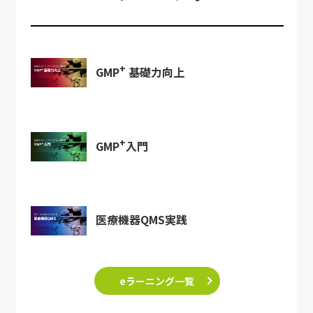
+
GMP
基礎力向上
+
GMP
入門
医療機器QMS実践
eラーニング一覧