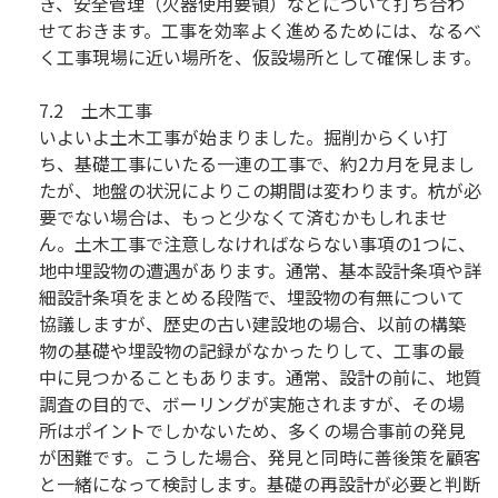
き、安全管理（火器使用要領）などについて打ち合わ
せておきます。工事を効率よく進めるためには、なるべ
く工事現場に近い場所を、仮設場所として確保します。
7.2 土木工事
いよいよ土木工事が始まりました。掘削からくい打
ち、基礎工事にいたる一連の工事で、約2カ月を見まし
たが、地盤の状況によりこの期間は変わります。杭が必
要でない場合は、もっと少なくて済むかもしれませ
ん。土木工事で注意しなければならない事項の1つに、
地中埋設物の遭遇があります。通常、基本設計条項や詳
細設計条項をまとめる段階で、埋設物の有無について
協議しますが、歴史の古い建設地の場合、以前の構築
物の基礎や埋設物の記録がなかったりして、工事の最
中に見つかることもあります。通常、設計の前に、地質
調査の目的で、ボーリングが実施されますが、その場
所はポイントでしかないため、多くの場合事前の発見
が困難です。こうした場合、発見と同時に善後策を顧客
と一緒になって検討します。基礎の再設計が必要と判断