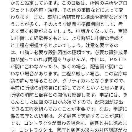
かると設定しています。この日数は、所轄の場所やプロ
ジェクトの内容・規模、その他の事情などによって変
わります。また、事前に所轄官庁に相談や折衝などを行
うことが多く、そのような期間も準備期間として、考
えて置く必要があるでしょう。申請近くなったら、実際
に申請した経験等をもとに、より詳細に申請の手続き
と工程を把握するとよいでしょう。注意を要するの
は、申請に必要な設計図面の種類です。必要な設計成果
物が揃っていれば問題ありませんが、中には、Ｐ&ＩＤ
が間に合わなかったり、多くの場合、配管図が間に合
わない場合があります。工程が厳しい場合、この官庁申
請の許可を得ることが、クリティカルとなりますので、
事前に所轄の消防署に打診しておくといいと思います。
所轄の消防と顧客との関係も影響します。申請には、き
ちんとした図面の提出が必須ですので、配管図が提出
できる工程を組んでおくことが重要です。なお、申請に
係る官庁との折衝は、必ず顧客で実施することが原則
です。コントラクタが関わる場合も、顧客と共に進めま
す。コントラクタは、官庁と顧客の過去の対応履歴がわ