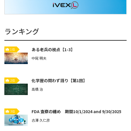
ランキング
ある老兵の視点【1-3】
1位
中尾 明夫
化学屋の問わず語り【第1回】
2位
高橋 治
FDA 査察の纏め 期間10/1/2024 and 9/30/2025
3位
古澤 久仁彦