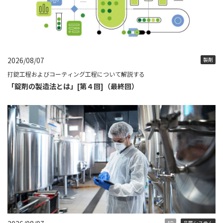
2026/08/07
製剤
打錠工程およびコーティング工程について解説する
「錠剤の製造法とは」[第４回]（最終回）
AD
品質システム