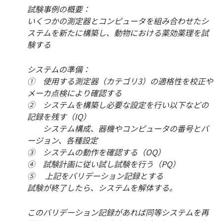
試験事例の概要：
いくつかの測定器とコンピュータを組み合わせたシ
ステムを新たに構築し、動物における薬効薬理を試
験する
システムの準備：
① 使用する測定器（カテゴリ3）の適格性を校正や
メーカ点検により確認する
② システムを構築し必要な設定を行い以下などの
記録を残す（IQ）
システム構成、器機やコンピュータの番号とバ
ージョン、各種設定
③ システムの動作を確認する（OQ）
④ 試験計画に従い試し試験を行う（PQ）
⑤ 上記をバリデーション記録とする
試験が終了したら、システムを解体する。
このバリデーション記録があれば同等システムを再