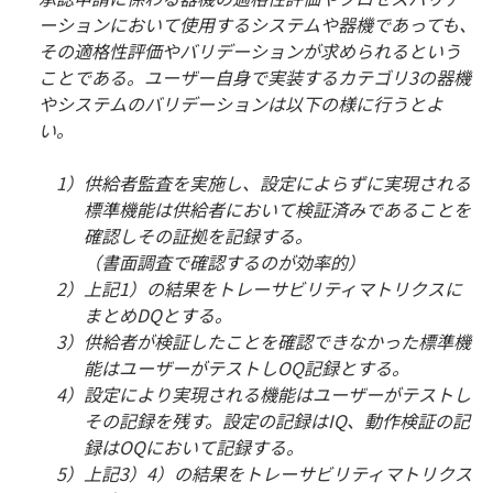
ーションにおいて使用するシステムや器機であっても、
その適格性評価やバリデーションが求められるという
ことである。ユーザー自身で実装するカテゴリ3の器機
やシステムのバリデーションは以下の様に行うとよ
い。
1）供給者監査を実施し、設定によらずに実現される
標準機能は供給者において検証済みであることを
確認しその証拠を記録する。
（書面調査で確認するのが効率的）
2）上記1）の結果をトレーサビリティマトリクスに
まとめDQとする。
3）供給者が検証したことを確認できなかった標準機
能はユーザーがテストしOQ記録とする。
4）設定により実現される機能はユーザーがテストし
その記録を残す。設定の記録はIQ、動作検証の記
録はOQにおいて記録する。
5）上記3）4）の結果をトレーサビリティマトリクス