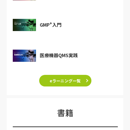
+
GMP
入門
医療機器QMS実践
eラーニング一覧
書籍