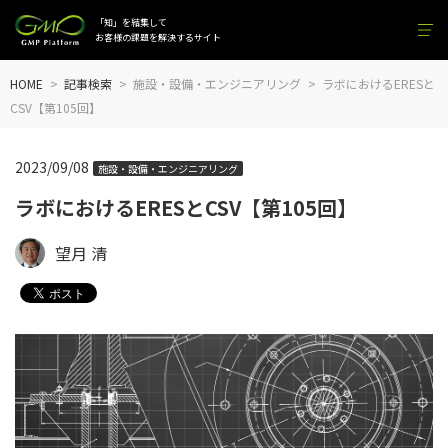
「知」を結集して
お客様の課題を解決するサイト
HOME
記事検索
施設・設備・エンジニアリング
ラボにおけるERESと
CSV【第105回】
2023/09/08
施設・設備・エンジニアリング
ラボにおけるERESとCSV【第105回】
望月 清