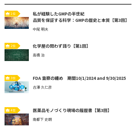
私が経験したGMPの半世紀
1位
品質を保証する科学：GMPの歴史と本質【第3回】
中尾 明夫
化学屋の問わず語り【第1回】
2位
高橋 治
FDA 査察の纏め 期間10/1/2024 and 9/30/2025
3位
古澤 久仁彦
医薬品モノづくり現場の履歴書【第3回】
4位
南都下 史朗