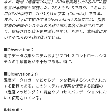
なお、前号（連載第104回 ）のPAIを実施した2名のFDA査
察官が本査察も実施した。2名ともPh.Dであり、１名は品
質保証が専門で、もう1名は化学者（Chemist）である。
また、以下にて紹介するObservation 2の原文には、指摘
対象の器機やシステムの名称や供給者名が記載されてお
り、指摘された状況を推測しやすい。ただし、本記事にお
いてそれらの名称は伏せている。
■Observation 2
電子データ収集システムおよびプロセスコントロールシス
テムの手順管理が不十分である。特に、
■Observation 2 a)
温度データロガーなどからデータを収集するシステムに対
する指摘である。このシステムは原薬を保管する設備の
（温度マッピング？）調査やプロセスバリデーションにお
いて使用されている。
指摘事項：