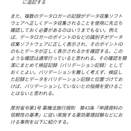
に追記する
また、複数のデータロガーの記録がデータ収集ソフト
ウェアへ正しくデータ収集されることを使用に先立ち
確認しておく必要があるのはいうまでもない。例え
ば、データロガーのポイントIDなどの識別子がデータ
収集ソフトウェアに正しく表示され、そのポイントID
のもとデータが正しく表示されるかを確認する。この
ような確認は通常行っていると思われる。その確認を簡
潔にまとめて検証記録（バリデーション記録）として
おくとよい。バリデーションを難しく考えず、検証し
た記録とデータをバリデーション記録と位置づけてお
けば、バリデーションしていないとの指摘を受けるこ
とはないと思われる。
厚労省令第1号 薬機法施行規則 第43条「申請資料の
信頼性の基準」に従い実施する薬効薬理試験などにお
ける事例を以下に紹介する。