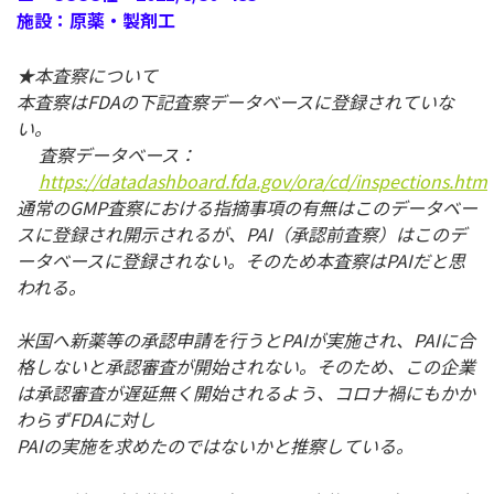
施設：原薬・製剤工
★本査察について
本査察はFDAの下記査察データベースに登録されていな
い。
査察データベース：
https://datadashboard.fda.gov/ora/cd/inspections.htm
通常のGMP査察における指摘事項の有無はこのデータベー
スに登録され開示されるが、PAI（承認前査察）はこのデ
ータベースに登録されない。そのため本査察はPAIだと思
われる。
米国へ新薬等の承認申請を行うとPAIが実施され、PAIに合
格しないと承認審査が開始されない。そのため、この企業
は承認審査が遅延無く開始されるよう、コロナ禍にもかか
わらずFDAに対し
PAIの実施を求めたのではないかと推察している。