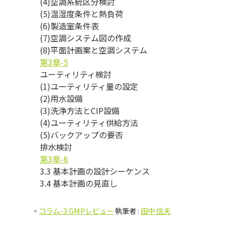
(4)空調系統区分検討
(5)温湿度条件と熱負荷
(6)製造室条件表
(7)空調システム図の作成
(8)平面計画案と空調システム
第3章-5
ユーティリティ検討
(1)ユーティリティ量の設定
(2)用水設備
(3)洗浄方法とCIP設備
(4)ユーティリティ供給方法
(5)バックアップの要否
排水検討
第3章-6
3.3 基本計画の設計シーケンス
3.4 基本計画の見直し
◦
コラム-3 GMPレビュー
執筆者 :
田中 信夫