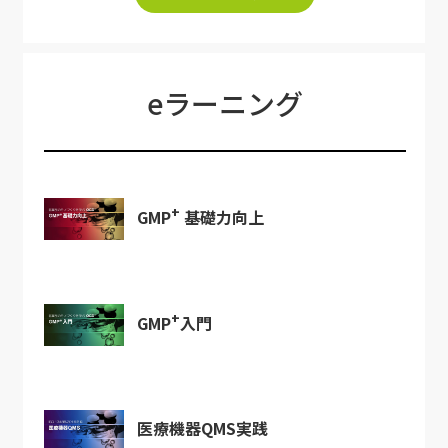
eラーニング
+
GMP
基礎力向上
+
GMP
入門
医療機器QMS実践