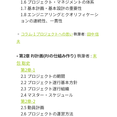
1.6 プロジェクト・マネジメントの体系
1.7 基本計画・基本設計の重要性
1.8 エンジニアリングとクオリフィケーシ
ョンの連続性、一貫性
◦
コラム-1 プロジェクトへの思い
執筆者 :
田中 信
夫
•
第2章 PJ計画(PJの仕組み作り)
執筆者 :
末
包 聡史
第2章-1
2.1 プロジェクトの期間
2.2 プロジェクト遂行基本方針
2.3 プロジェクト遂行組織
2.4 マスター・スケジュール
第2章-2
2.5 動員計画
2.6 プロジェクトの運営方法