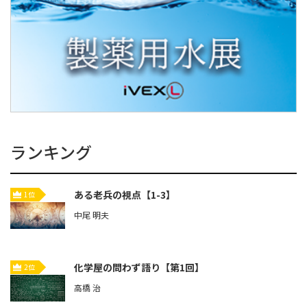
ランキング
ある老兵の視点【1-3】
1位
中尾 明夫
化学屋の問わず語り【第1回】
2位
高橋 治