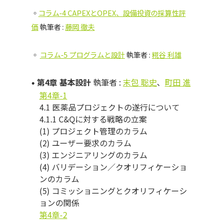
◦
コラム-4 CAPEXとOPEX、設備投資の採算性評
価
執筆者 :
藤岡 徹夫
◦
コラム-5 プログラムと設計
執筆者 :
糀谷 利雄
• 第4章 基本設計
執筆者 :
末包 聡史
、
町田 進
第4章-1
4.1 医薬品プロジェクトの遂行について
4.1.1 C&Qに対する戦略の立案
(1) プロジェクト管理のカラム
(2) ユーザー要求のカラム
(3) エンジニアリングのカラム
(4) バリデーション／クオリフィケーショ
ンのカラム
(5) コミッショニングとクオリフィケーシ
ョンの関係
第4章-2