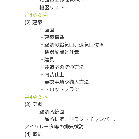
機器リスト
第4章-3 ④
(2) 建築
平面図
・建築構造
・空調の給気口、還気口位置
・機器配置と仕舞
・建具
・製造室の洗浄方法
・内装仕上
・更衣手順や搬入方法
・プロットプラン
第4章-3 ⑤
(3) 空調
空調系統図
・局所排気、ドラフトチャンバー、
アイソレータ等の排気検討
(4) 電気