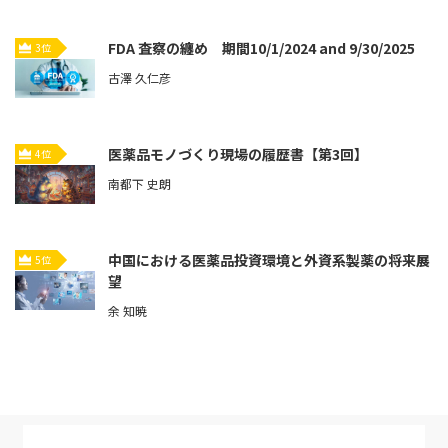
FDA 査察の纏め 期間10/1/2024 and 9/30/2025
3位
古澤 久仁彦
医薬品モノづくり現場の履歴書【第3回】
4位
南都下 史朗
中国における医薬品投資環境と外資系製薬の将来展
5位
望
余 知暁