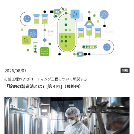
2026/08/07
製剤
打錠工程およびコーティング工程について解説する
「錠剤の製造法とは」[第４回]（最終回）