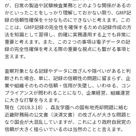
が、日常の製造や試験検査業務とどのような関係があるの
かといったことをしっかり理解しておかない限り、GMP記
録の信頼性確保を十分なものにできないと考えます。この
ことは、GMP記録の完全性を確保するための記録作成の方
法を知識として習得し、的確に実務運用する上でも非常に
重要と考えます。また、この２つの事項は電子データの記
録の完全性確保を考える際の重要な視点にも繋がる事項と
言えます。
査察対象となる記録やデータに改ざんや隠ぺいがあると判
断された場合、単に、記録の信頼性の問題に留まらず、企
業や組織そのものの信頼・信用が失墜し、いわゆる、コン
プライアンスが問われることになり、企業経営、組織運営
に大きな打撃を与えます。
現在（2018.3.18）、森友学園への国有地売却問題に絡む
近畿財務局の公文書（決済文書）の改ざんが大きな問題と
なり国会が大混乱していますが、これにより政府自民党の
信頼が大きく揺らいでいるのは当然のことと言えます。