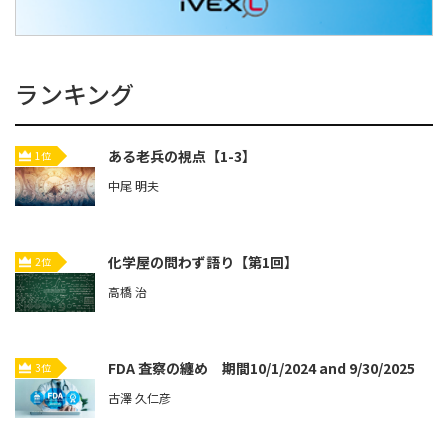
ランキング
ある老兵の視点【1-3】
1位
中尾 明夫
化学屋の問わず語り【第1回】
2位
高橋 治
FDA 査察の纏め 期間10/1/2024 and 9/30/2025
3位
古澤 久仁彦