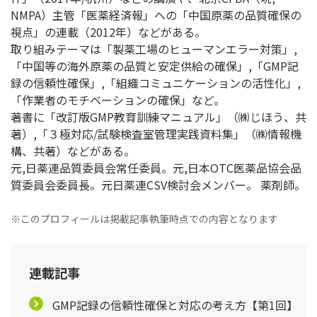
NMPA）主管「医薬経済報」への「中国原薬の品質確保の
視点」の連載（2012年）などがある。
取り組みテーマは「製薬工場のヒューマンエラー対策」,
「中国等の海外原薬の品質と安定供給の確保」,「GMP記
録の信頼性確保」,「組織コミュニケーションの活性化」,
「作業者のモチベーションの確保」など。
著書に「改訂版GMP教育訓練マニュアル」（㈱じほう、共
著）,「３極対応/試験検査室管理実践資料集」（㈱情報機
構、共著）などがある。
元,日薬連品質委員会常任委員。元,日本OTC医薬品協会品
質委員会委員長。元日薬連CSV検討会メンバー。 薬剤師。
※このプロフィールは掲載記事執筆時点での内容となります
連載記事
GMP記録の信頼性確保と対応の考え方【第1回】