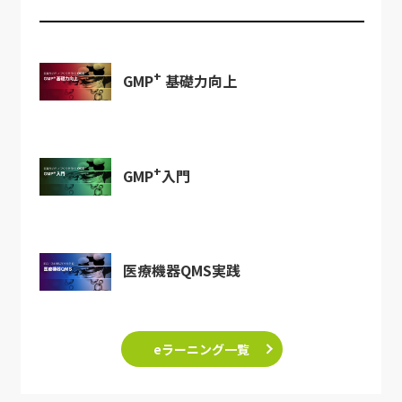
+
GMP
基礎力向上
+
GMP
入門
医療機器QMS実践
eラーニング一覧