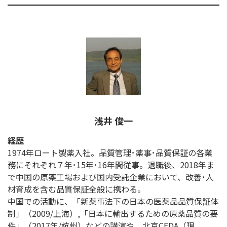
浅井 俊一
経歴
1974年ロート製薬入社。品質管理･薬事･品質保証の各業
務にそれぞれ７年･15年･16年間従事。退職後、2018年ま
で中国の原薬工場および国内受託企業において、改善･人
材育成を含む品質保証全般に携わる。
中国での活動に、「新薬事法下の日本の医薬品品質保証体
制」（2009/上海）,「日本に輸出するための原薬品質の要
件」（2017年/杭州）などの講演や、北京CFDA（現,