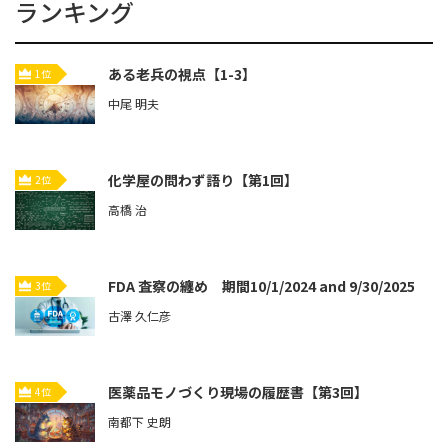
ランキング
ある老兵の視点【1-3】
1位
中尾 明夫
化学屋の問わず語り【第1回】
2位
高橋 治
FDA 査察の纏め 期間10/1/2024 and 9/30/2025
3位
古澤 久仁彦
医薬品モノづくり現場の履歴書【第3回】
4位
南都下 史朗