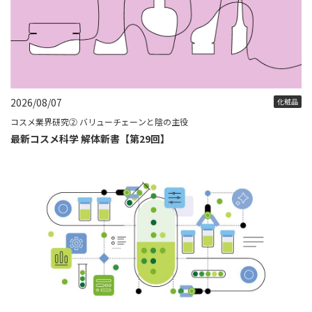
2026/08/07
化粧品
コスメ業界研究② バリューチェーンと陰の主役
最新コスメ科学 解体新書【第29回】