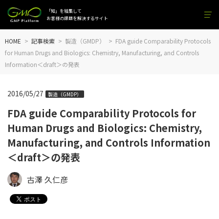
「知」を結集して
お客様の課題を解決するサイト
HOME
記事検索
製造（GMDP）
FDA guide Comparability Protocols
for Human Drugs and Biologics: Chemistry, Manufacturing, and Controls
Information＜draft＞の発表
2016/05/27
製造（GMDP）
FDA guide Comparability Protocols for
Human Drugs and Biologics: Chemistry,
Manufacturing, and Controls Information
＜draft＞の発表
古澤 久仁彦