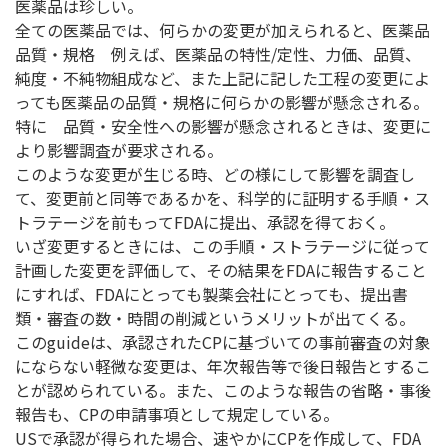
医薬品は珍しい。
全ての医薬品では、何らかの変更が加えられると、医薬品
品質・規格 例えば、医薬品の特性/定性、力価、品質、
純度・不純物組成など、また上記に記した工程の変更によ
っても医薬品の品質・規格に何らかの影響が懸念される。
特に 品質・安全性への影響が懸念されるときは、変更に
より影響調査が要求される。
このような変更が生じる時、どの様にして影響を調査し
て、変更前と同等であるかを、科学的に証明する手順・ス
トラテージを前もってFDAに提出、承認を得ておく。
いざ変更するときには、この手順・ストラテージに従って
計画した変更を評価して、その結果をFDAに報告すること
にすれば、FDAにとっても製薬会社にとっても、提出書
類・審査の数・時間の削減というメリットが出てくる。
このguideは、承認されたCPに基づいての事前審査の対象
にならない軽微な変更は、年次報告等で後日報告とするこ
とが認められている。また、このような報告の省略・事後
報告も、CPの申請事項として規定している。
USで承認が得られた場合、速やかにCPを作成して、FDA