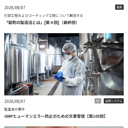
2026/08/07
製剤
打錠工程およびコーティング工程について解説する
「錠剤の製造法とは」[第４回]（最終回）
2026/08/07
AD
品質システム
監査員の要件
GMPヒューマンエラー防止のための文書管理【第105回】