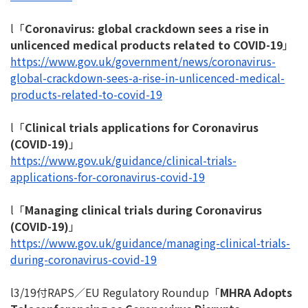
l「
Coronavirus: global crackdown sees a rise in
unlicenced medical products related to COVID-19
」
https://www.gov.uk/government/
news/coronavirus-
global-
crackdown-sees-a-rise-in-
unlicenced-medical-
products-
related-to-covid-19
l「
Clinical trials applications for Coronavirus
(COVID-19)
」
https://www.gov.uk/guidance/
clinical-trials-
applications-
for-coronavirus-covid-19
l「
Managing clinical trials during Coronavirus
(COVID-19)
」
https://www.gov.uk/guidance/
managing-clinical-trials-
during-coronavirus-covid-19
l3/19付RAPS／EU Regulatory Roundup「
MHRA Adopts