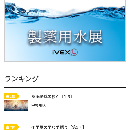
ランキング
ある老兵の視点【1-3】
1位
中尾 明夫
化学屋の問わず語り【第1回】
2位