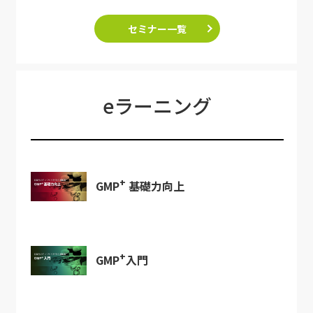
セミナー一覧
eラーニング
+
GMP
基礎力向上
+
GMP
入門