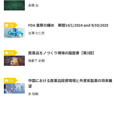
高橋 治
FDA 査察の纏め 期間10/1/2024 and 9/30/2025
3位
古澤 久仁彦
医薬品モノづくり現場の履歴書【第3回】
4位
南都下 史朗
中国における医薬品投資環境と外資系製薬の将来展
5位
望
余 知暁