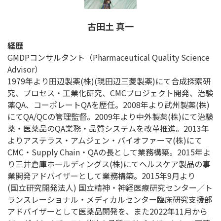
古田土 真一
経歴
GMDPコンサルタント（Pharmaceutical Quality Science
Advisor）
1979年より田辺製薬(株)(現田辺三菱製薬)にて合成探索研
究、プロセス・工業化研究、CMCプロジェクト開発、治験
薬QA、コーポレートQAを歴任。2008年より武州製薬(株)
にてQA/QCの管理監督。2009年より中外製薬(株)にて治験
薬・医薬品のQA業務・品質システムを改革推進。2013年
よりアステラス・アムジェン・バイオファーマ(株)にて
CMC・Supply Chain・QAの長として業務構築。2015年よ
り三井倉庫ホールディングス(株)にてヘルスケア製品の事
業開発アドバイザーとして業務構築。2015年9月より
(国立研究開発法人) 国立精神・神経医療研究センター／ト
ランスレーショナル・メディカルセンター臨床研究支援部
アドバイザーとして医薬品開発を、また2022年11月から