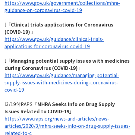
https://www.gov.uk/government/
collections/mhra-
guidance-on-
coronavirus-covid-19
l「
Clinical trials applications for Coronavirus
(COVID-19)
」
https://www.gov.uk/guidance/
clinical-trials-
applications-
for-coronavirus-covid-19
l「
Managing potential supply issues with medicines
during Coronavirus (COVID-19)
」
https://www.gov.uk/guidance/
managing-potential-
supply-
issues-with-medicines-during-
coronavirus-
covid-19
l3/19付RAPS「
MHRA Seeks Info on Drug Supply
Issues Related to COVID-19
」
https://www.raps.org/news-and-
articles/news-
articles/2020/3/
mhra-seeks-info-on-drug-
supply-issues-
related-to-c