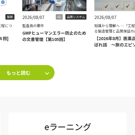
2026/08/07
2026/08/07
製剤
AD
品質システム
工程につ
監査員の要件
知識から理解へ ―「工
る製造管理と品質保証の
GMPヒューマンエラー防止のため
４回]
【2026年8月】医薬
の文書管理【第105回】
ぼれ話 ～旅のエピ
て～
もっと読む
eラーニング