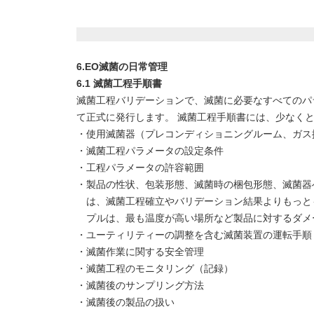
6.EO滅菌の日常管理
6.1 滅菌工程手順書
滅菌工程バリデーションで、滅菌に必要なすべてのパ
て正式に発行します。 滅菌工程手順書には、少なく
・使用滅菌器（プレコンディショニングルーム、ガス
・滅菌工程パラメータの設定条件
・工程パラメータの許容範囲
・製品の性状、包装形態、滅菌時の梱包形態、滅菌器へ
は、滅菌工程確立やバリデーション結果よりもっと
プルは、最も温度が高い場所など製品に対するダメ
・ユーティリティーの調整を含む滅菌装置の運転手順
・滅菌作業に関する安全管理
・滅菌工程のモニタリング（記録）
・滅菌後のサンプリング方法
・滅菌後の製品の扱い