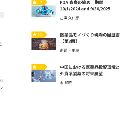
FDA 査察の纏め 期間
3位
10/1/2024 and 9/30/2025
古澤 久仁彦
医薬品モノづくり現場の履歴書
4位
【第3回】
し
南都下 史朗
中国における医薬品投資環境と
5位
外資系製薬の将来展望
I
余 知暁
ン