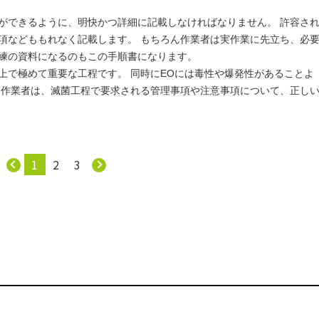
ができるように、明快かつ詳細に記載しなければなりません。 許容さ
項などももれなく記載します。 もちろん作業者は実作業に先立ち、必
練の資料になるのもこの手順書になります。
上で極めて重要な工程です。 同時にEOには毒性や爆発性があることよ
る作業者は、滅菌工程で要求される管理事項や注意事項について、正し
1
2
3