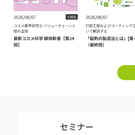
2026/08/07
2026/08/07
化粧品
コスメ業界研究② バリューチェーンと
打錠工程およびコーティング
陰の主役
いて解説する
最新コスメ科学 解体新書【第29
「錠剤の製造法とは」[第
回】
（最終回）
セミナー