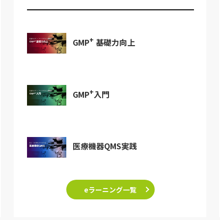
+
GMP
基礎力向上
+
GMP
入門
医療機器QMS実践
eラーニング一覧