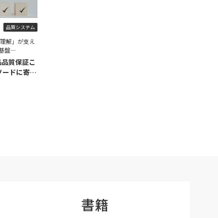
品質システム
程理解」が支え
基盤―
品品質保証こ
ソードに寄せ
書籍