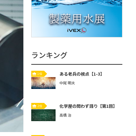
ランキング
ある老兵の視点【1-3】
1位
中尾 明夫
化学屋の問わず語り【第1回】
2位
高橋 治