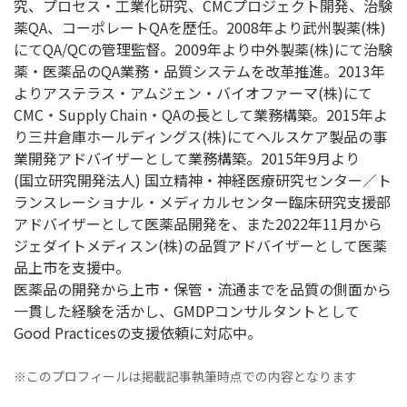
究、プロセス・工業化研究、CMCプロジェクト開発、治験
薬QA、コーポレートQAを歴任。2008年より武州製薬(株)
にてQA/QCの管理監督。2009年より中外製薬(株)にて治験
薬・医薬品のQA業務・品質システムを改革推進。2013年
よりアステラス・アムジェン・バイオファーマ(株)にて
CMC・Supply Chain・QAの長として業務構築。2015年よ
り三井倉庫ホールディングス(株)にてヘルスケア製品の事
業開発アドバイザーとして業務構築。2015年9月より
(国立研究開発法人) 国立精神・神経医療研究センター／ト
ランスレーショナル・メディカルセンター臨床研究支援部
アドバイザーとして医薬品開発を、また2022年11月から
ジェダイトメディスン(株)の品質アドバイザーとして医薬
品上市を支援中。
医薬品の開発から上市・保管・流通までを品質の側面から
一貫した経験を活かし、GMDPコンサルタントとして
Good Practicesの支援依頼に対応中。
※このプロフィールは掲載記事執筆時点での内容となります