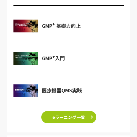
+
GMP
基礎力向上
+
GMP
入門
医療機器QMS実践
eラーニング一覧