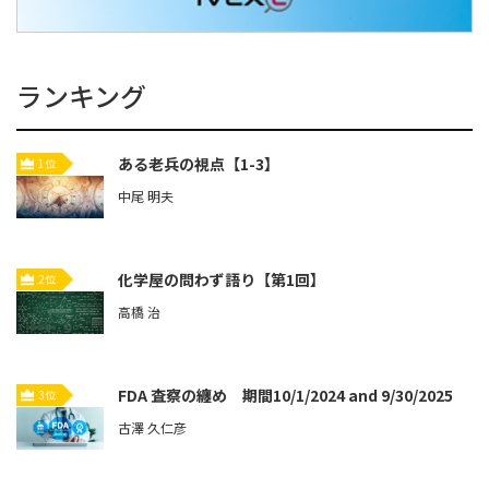
ランキング
ある老兵の視点【1-3】
1位
中尾 明夫
化学屋の問わず語り【第1回】
2位
高橋 治
FDA 査察の纏め 期間10/1/2024 and 9/30/2025
3位
古澤 久仁彦