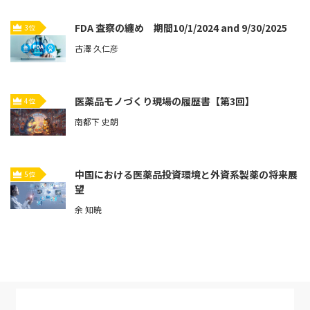
FDA 査察の纏め 期間10/1/2024 and 9/30/2025
3位
古澤 久仁彦
医薬品モノづくり現場の履歴書【第3回】
4位
南都下 史朗
中国における医薬品投資環境と外資系製薬の将来展
5位
望
余 知暁