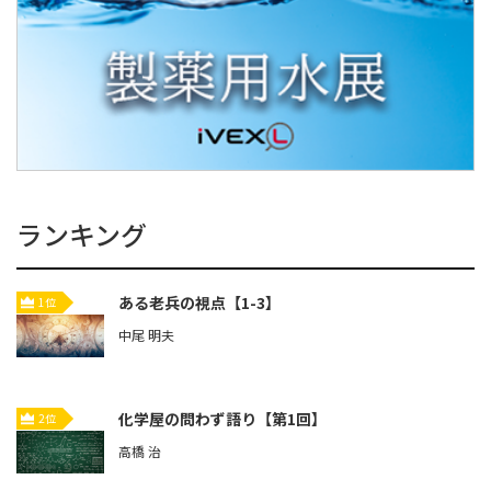
ランキング
ある老兵の視点【1-3】
1位
中尾 明夫
化学屋の問わず語り【第1回】
2位
高橋 治