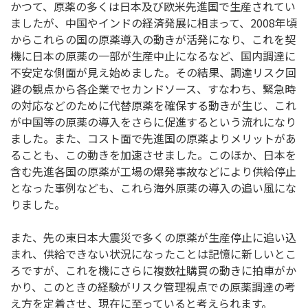
かつて、原薬の多くは日本及び欧米先進国で生産されてい
ましたが、中国やインドの経済発展に相まって、2008年頃
からこれらの国の原薬導入の動きが活発になり、これを契
機に日本の原薬の一部が生産中止になるなど、国内調達に
不安定な側面が見え始めました。その結果、調達リスク回
避の観点から各企業でセカンドソース、すなわち、緊急時
の対応などのために代替原薬を確保する動きが生じ、これ
が中国等の原薬の導入をさらに促進するという流れになり
ました。また、コスト面で先進国の原薬よりメリットがあ
ることも、この動きを加速させました。このほか、日本を
含む先進各国の原薬が工場の爆発事故などにより供給停止
となった事例なども、これら海外原薬の導入の追い風にな
りました。
また、先の東日本大震災で多くの原薬が生産停止に追い込
まれ、供給できない状況になったことは記憶に新しいとこ
ろですが、これを機にさらに複数社購買の動きに拍車がか
かり、このときの経験がリスク管理視点での原薬調達の考
え方を定着させ、現在に至っていると考えられます。