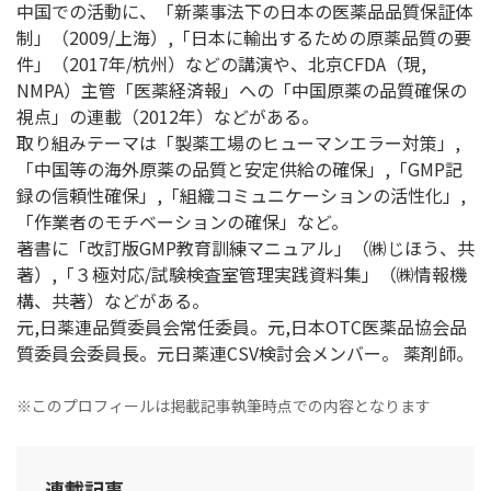
中国での活動に、「新薬事法下の日本の医薬品品質保証体
制」（2009/上海）,「日本に輸出するための原薬品質の要
件」（2017年/杭州）などの講演や、北京CFDA（現,
NMPA）主管「医薬経済報」への「中国原薬の品質確保の
視点」の連載（2012年）などがある。
取り組みテーマは「製薬工場のヒューマンエラー対策」,
「中国等の海外原薬の品質と安定供給の確保」,「GMP記
録の信頼性確保」,「組織コミュニケーションの活性化」,
「作業者のモチベーションの確保」など。
著書に「改訂版GMP教育訓練マニュアル」（㈱じほう、共
著）,「３極対応/試験検査室管理実践資料集」（㈱情報機
構、共著）などがある。
元,日薬連品質委員会常任委員。元,日本OTC医薬品協会品
質委員会委員長。元日薬連CSV検討会メンバー。 薬剤師。
※このプロフィールは掲載記事執筆時点での内容となります
連載記事