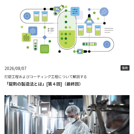
2026/08/07
製剤
打錠工程およびコーティング工程について解説する
「錠剤の製造法とは」[第４回]（最終回）