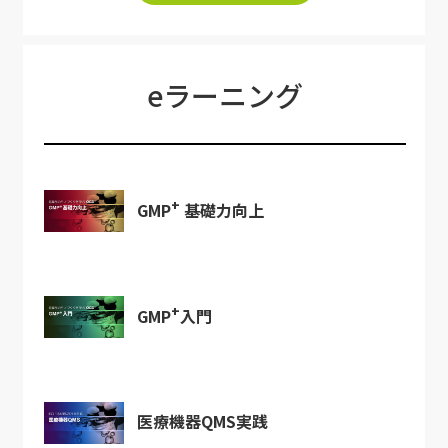
eラーニング
+
GMP
基礎力向上
+
GMP
入門
医療機器QMS実践