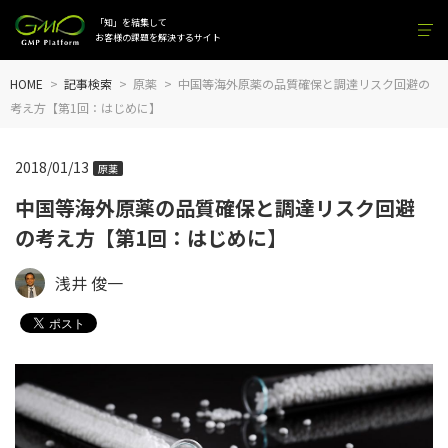
「知」を結集して
お客様の課題を解決するサイト
HOME
記事検索
原薬
中国等海外原薬の品質確保と調達リスク回避の
考え方【第1回：はじめに】
2018/01/13
原薬
中国等海外原薬の品質確保と調達リスク回避
の考え方【第1回：はじめに】
浅井 俊一