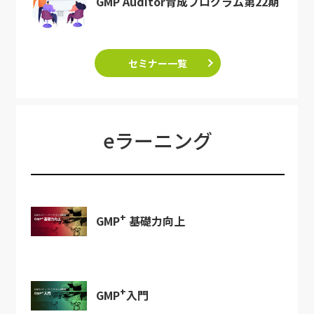
GMP Auditor育成プログラム第22期
セミナー一覧
eラーニング
+
GMP
基礎力向上
+
GMP
入門