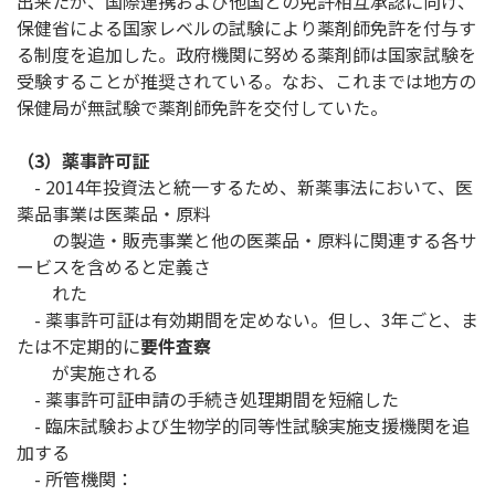
出来たが、国際連携および他国との免許相互承認に向け、
保健省による国家レベルの試験により薬剤師免許を付与す
る制度を追加した。政府機関に努める薬剤師は国家試験を
受験することが推奨されている。なお、これまでは地方の
保健局が無試験で薬剤師免許を交付していた。
（3）薬事許可証
- 2014年投資法と統一するため、新薬事法において、医
薬品事業は医薬品・原料
の製造・販売事業と他の医薬品・原料に関連する各サ
ービスを含めると定義さ
れた
- 薬事許可証は有効期間を定めない。但し、3年ごと、ま
たは不定期的に
要件査察
が実施される
- 薬事許可証申請の手続き処理期間を短縮した
- 臨床試験および生物学的同等性試験実施支援機関を追
加する
- 所管機関：