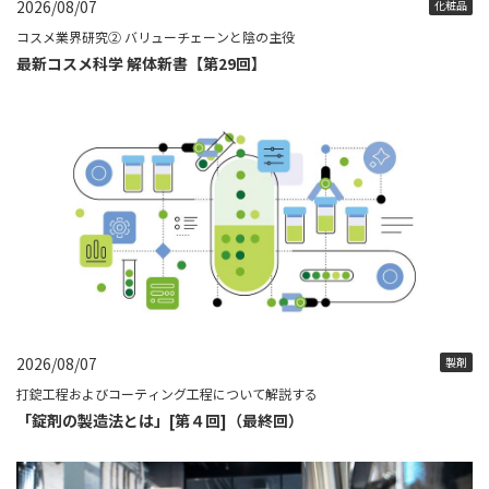
2026/08/07
化粧品
コスメ業界研究② バリューチェーンと陰の主役
最新コスメ科学 解体新書【第29回】
2026/08/07
製剤
打錠工程およびコーティング工程について解説する
「錠剤の製造法とは」[第４回]（最終回）