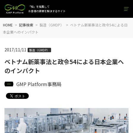
「知」を結集して
お客様の課題を解決するサイト
HOME
記事検索
製造（GMDP）
ベトナム新薬事法と政令54による日
本企業へのインパクト
2017/11/11
製造（GMDP）
ベトナム新薬事法と政令54による日本企業へ
のインパクト
GMP Platform事務局