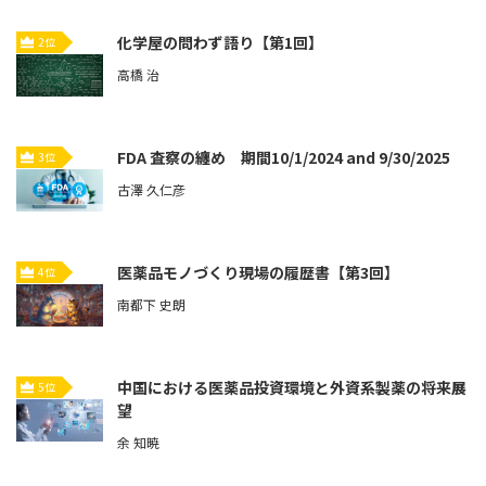
化学屋の問わず語り【第1回】
2位
高橋 治
FDA 査察の纏め 期間10/1/2024 and 9/30/2025
3位
古澤 久仁彦
医薬品モノづくり現場の履歴書【第3回】
4位
南都下 史朗
中国における医薬品投資環境と外資系製薬の将来展
5位
望
余 知暁