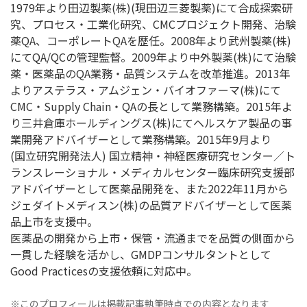
1979年より田辺製薬(株)(現田辺三菱製薬)にて合成探索研
究、プロセス・工業化研究、CMCプロジェクト開発、治験
薬QA、コーポレートQAを歴任。2008年より武州製薬(株)
にてQA/QCの管理監督。2009年より中外製薬(株)にて治験
薬・医薬品のQA業務・品質システムを改革推進。2013年
よりアステラス・アムジェン・バイオファーマ(株)にて
CMC・Supply Chain・QAの長として業務構築。2015年よ
り三井倉庫ホールディングス(株)にてヘルスケア製品の事
業開発アドバイザーとして業務構築。2015年9月より
(国立研究開発法人) 国立精神・神経医療研究センター／ト
ランスレーショナル・メディカルセンター臨床研究支援部
アドバイザーとして医薬品開発を、また2022年11月から
ジェダイトメディスン(株)の品質アドバイザーとして医薬
品上市を支援中。
医薬品の開発から上市・保管・流通までを品質の側面から
一貫した経験を活かし、GMDPコンサルタントとして
Good Practicesの支援依頼に対応中。
※このプロフィールは掲載記事執筆時点での内容となります