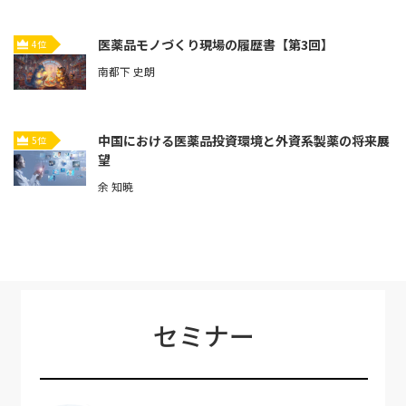
医薬品モノづくり現場の履歴書【第3回】
4位
南都下 史朗
中国における医薬品投資環境と外資系製薬の将来展
5位
望
余 知暁
セミナー