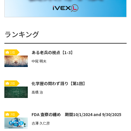
ランキング
ある老兵の視点【1-3】
1位
中尾 明夫
化学屋の問わず語り【第1回】
2位
高橋 治
FDA 査察の纏め 期間10/1/2024 and 9/30/2025
3位
古澤 久仁彦