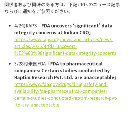
関係者および興味のある方は、下記URLsのニュース記事
ならびに通知をご参照ください。
4/2付RAPS「
FDA uncovers ‘significant’ data
integrity concerns at Indian CRO
」
https://www.raps.org/news-and-articles/news-
articles/2025/4/fda-uncovers-
%E2%80%98significant-data-integrity-concerns
3/28付米国FDA「
FDA to pharmaceutical
companies: Certain studies conducted by
Raptim Research Pvt. Ltd. are unacceptable
」
https://www.fda.gov/drugs/drug-safety-and-
availability/fda-pharmaceutical-companies-
certain-studies-conducted-raptim-research-pvt-
ltd-are-unacceptable