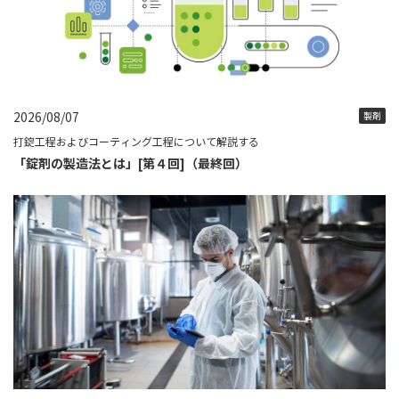
2026/08/07
製剤
打錠工程およびコーティング工程について解説する
「錠剤の製造法とは」[第４回]（最終回）