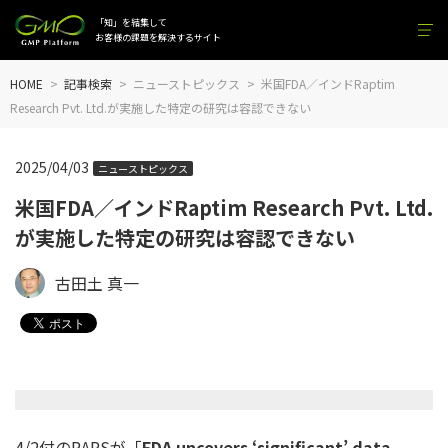
「知」を結集して
お客様の課題を解決するサイト
HOME
記事検索
ニューストピックス
米国FDA／インドRaptim
Research Pvt. Ltd.が実施した特定の研究は容認できない
2025/04/03
ニューストピックス
米国FDA／インドRaptim Research Pvt. Ltd.
が実施した特定の研究は容認できない
古田土 真一
4/2付のRAPSが「
FDA uncovers ‘significant’ data