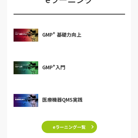
+
GMP
基礎力向上
+
GMP
入門
医療機器QMS実践
eラーニング一覧