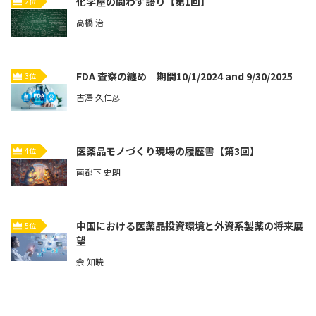
化学屋の問わず語り【第1回】
2位
高橋 治
FDA 査察の纏め 期間10/1/2024 and 9/30/2025
3位
古澤 久仁彦
医薬品モノづくり現場の履歴書【第3回】
4位
南都下 史朗
中国における医薬品投資環境と外資系製薬の将来展
5位
望
余 知暁