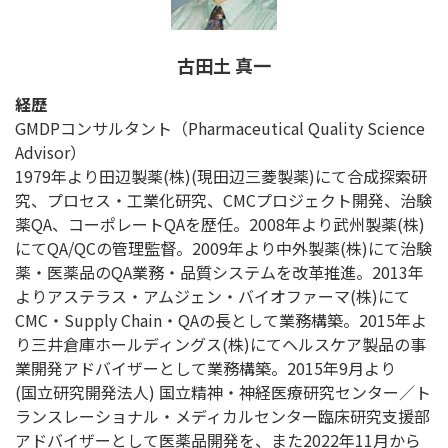
古田土 真一
経歴
GMDPコンサルタント（Pharmaceutical Quality Science
Advisor）
1979年より田辺製薬(株)(現田辺三菱製薬)にて合成探索研
究、プロセス・工業化研究、CMCプロジェクト開発、治験
薬QA、コーポレートQAを歴任。2008年より武州製薬(株)
にてQA/QCの管理監督。2009年より中外製薬(株)にて治験
薬・医薬品のQA業務・品質システムを改革推進。2013年
よりアステラス・アムジェン・バイオファーマ(株)にて
CMC・Supply Chain・QAの長として業務構築。2015年よ
り三井倉庫ホールディングス(株)にてヘルスケア製品の事
業開発アドバイザーとして業務構築。2015年9月より
(国立研究開発法人) 国立精神・神経医療研究センター／ト
ランスレーショナル・メディカルセンター臨床研究支援部
アドバイザーとして医薬品開発を、また2022年11月から