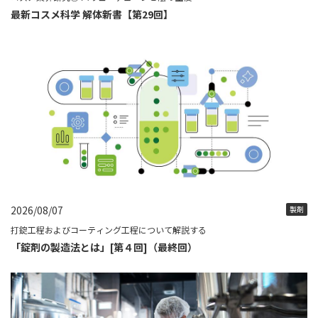
最新コスメ科学 解体新書【第29回】
2026/08/07
製剤
打錠工程およびコーティング工程について解説する
「錠剤の製造法とは」[第４回]（最終回）