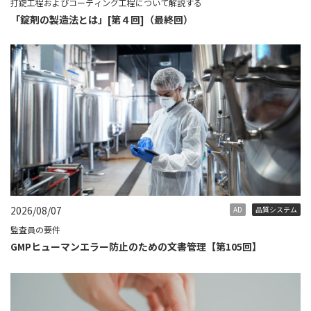
打錠工程およびコーティング工程について解説する
「錠剤の製造法とは」[第４回]（最終回）
2026/08/07
AD
品質システム
監査員の要件
GMPヒューマンエラー防止のための文書管理【第105回】