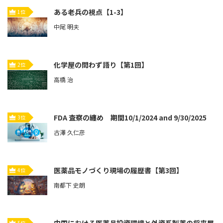
ある老兵の視点【1-3】
1位
中尾 明夫
化学屋の問わず語り【第1回】
2位
高橋 治
FDA 査察の纏め 期間10/1/2024 and 9/30/2025
3位
古澤 久仁彦
医薬品モノづくり現場の履歴書【第3回】
4位
南都下 史朗
中国における医薬品投資環境と外資系製薬の将来展
5位