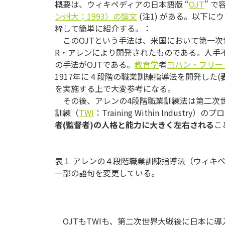
概要は、ウィキペディアの日本語版 “
OJT
” 
ン州大；1993）の論文
(注
1
) がある。以下に
粋して簡単に紹介する。：
このOJTという手法は、米国において第一次
R・アレンにより開発されたものである。人手
の手法がOJTである。
教育学
者
ヨハン・フリー
1917年に４段階の職業訓練指導法を開発した(
を実施する上で大変参考になる。
その後、アレンの4段階職業訓練法は第二次
訓練（
TWI
：Training Within Industr
者
(
監督者
)
の人格と能力に大きく左右される
こ
表１
アレンの４段階職業訓練指導法（ウィキペデ
一部の語句を変更している。​
OJTもTWIも、第二次世界大戦後に日本に