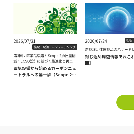
2026/07/31
2026/07/24
製造（
施設・設備・エンジニアリング
高薬理活性医薬品のハザード
第3回：医薬品製造とScope 2排出量削
封じ込め周辺情報あれこ
減：ECSO設計に基づく最適化と再エネ
回】
導入の具体策
電気設備から始めるカーボンニュ
ートラルへの第一歩（Scope 2削
減編）