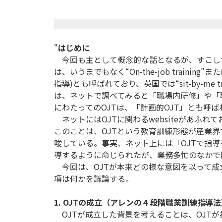
"
はじめに
今回も主として概念的な話となるが、すこしず
は、いうまでもなく“On-the-job training”または“
指導)とも呼ばれており、英国では“sit-by-me
は、ネットで調べてみると「職場内研修」や「
にわたってのOJTは、「計画的OJT」とも呼
ネットにはOJTに関わるwebsiteがあふれ
このことは、OJTという教育訓練形態が産業
唆している。事実、ネット上には「OJTで指導
導するように命じられたが、業務多忙のなかで
今回は、OJTが本来どの様な意図を以って成
項は何かを議論する。
1. OJT
の成立（アレンの４段階職業訓練指導法
OJTが成立した背景を考えることは、OJTが