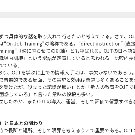
つ具体的な話を取り入れて行きたいと考えている。さて、OJ
On Job Training”の略称である。“direct instruction” (直
 training”（傍に座らせての訓練）とも呼ばれる。OJTの日本語
職場内訓練」という訳語が定着していると思われる。比較的長
ばれている。
ており、OJTを学ぶに上での情報入手には、事欠かないであろう
界で普遍的である反面、その実施と効果は問題も多くあることを
を受けたが、役立った記憶が無い」とか「新人の教育をOJTで
困惑している」と言った意味の投稿も多い。
立したのか、またOJTの導入、運営、そして評価で留意すべき
）と日本との関わり
持つ長所と短所、そして限界を考えるうえで重要である。OJT