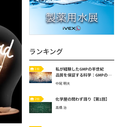
ランキング
私が経験したGMPの半世紀
1位
品質を保証する科学：GMPの歴
史と本質【第3回】
中尾 明夫
化学屋の問わず語り【第1回】
2位
高橋 治