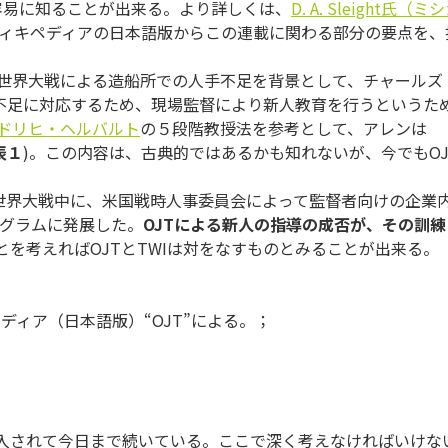
で容易に知ることが出来る。より詳しくは、
D. A. Sleight氏（ミ
ウィキペディアの日本語版からこの連載に関わる部分の要点を、
世界大戦による造船所での人手不足を背景として、チャールズ
不足に対応するため、現場監督により新人教育を行うというた
ドリヒ・ヘルバルト
の５段階教授法を参考として、アレンは
表１
)。この内容は、古典的ではあるかも知れないが、今でもOJ
世界大戦中に、米国戦時人事委員会によって監督者向けの企業
y）のプログラムに発展した。
OJT
による新人の指導の成否が、その訓練
とを考えればOJTとTWIは対をなすものとみることが出来る。
ィア（日本語版）“OJT”による。；
導入されて今日まで続いている。ここで深く考えなければいけな