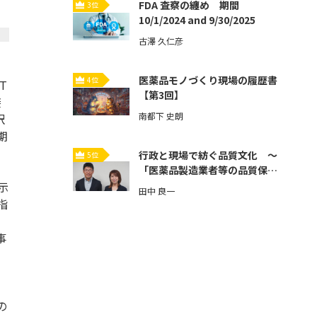
FDA 査察の纏め 期間
3位
10/1/2024 and 9/30/2025
古澤 久仁彦
医薬品モノづくり現場の履歴書
4位
T
【第3回】
接
南都下 史朗
訳
期
行政と現場で紡ぐ品質文化 ～
5位
。
「医薬品製造業者等の品質保証
体制強化」とその先へ～【第3
示
田中 良一
回】
指
事
の