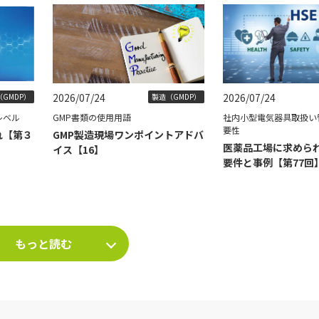
2026/07/24
2026/07/24
GMDP）
製造（GMDP）
レベル
GMP書類の使用用語
社内小型電気器具取扱い
要性
れ【第３
GMP製造現場ワンポイントアドバ
医薬品工場に求められ
イス【16】
要件と事例【第77回
もっと読む