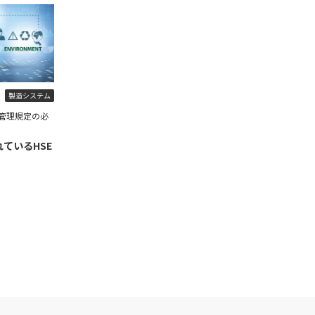
製造システム
管理規定の必
ているHSE
】