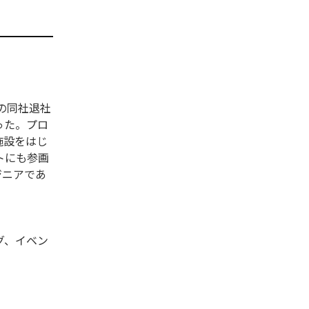
月の同社退社
った。プロ
施設をはじ
トにも参画
ジニアであ
ング、イベン