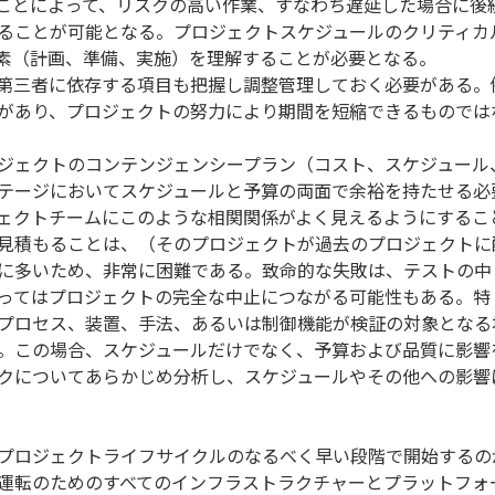
ことによって、リスクの高い作業、すなわち遅延した場合に後
ることが可能となる。プロジェクトスケジュールのクリティカ
素（計画、準備、実施）を理解することが必要となる。
第三者に依存する項目も把握し調整管理しておく必要がある。
があり、プロジェクトの努力により期間を短縮できるものでは
ジェクトのコンテンジェンシープラン（コスト、スケジュール
テージにおいてスケジュールと予算の両面で余裕を持たせる必
ェクトチームにこのような相関関係がよく見えるようにするこ
見積もることは、（そのプロジェクトが過去のプロジェクトに
に多いため、非常に困難である。致命的な失敗は、テストの中
ってはプロジェクトの完全な中止につながる可能性もある。特
プロセス、装置、手法、あるいは制御機能が検証の対象となる
。この場合、スケジュールだけでなく、予算および品質に影響
クについてあらかじめ分析し、スケジュールやその他への影響
プロジェクトライフサイクルのなるべく早い段階で開始するの
運転のためのすべてのインフラストラクチャーとプラットフォ