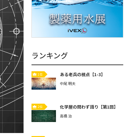
ランキング
ある老兵の視点【1-3】
1位
中尾 明夫
化学屋の問わず語り【第1回】
2位
高橋 治