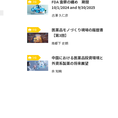
FDA 査察の纏め 期間
3位
10/1/2024 and 9/30/2025
古澤 久仁彦
医薬品モノづくり現場の履歴書
4位
【第3回】
南都下 史朗
中国における医薬品投資環境と
5位
外資系製薬の将来展望
余 知暁