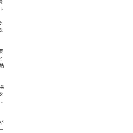
続
ル
例
な
、
要
と
酷
場
を
に
が
ー