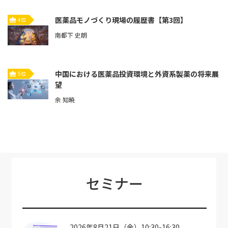
医薬品モノづくり現場の履歴書【第3回】
4位
南都下 史朗
中国における医薬品投資環境と外資系製薬の将来展
5位
望
余 知暁
セミナー
2026年8月21日（金）10:30-16:30