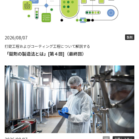
2026/08/07
製剤
打錠工程およびコーティング工程について解説する
「錠剤の製造法とは」[第４回]（最終回）
AD
品質システム