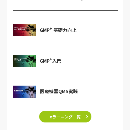
+
GMP
基礎力向上
+
GMP
入門
医療機器QMS実践
eラーニング一覧