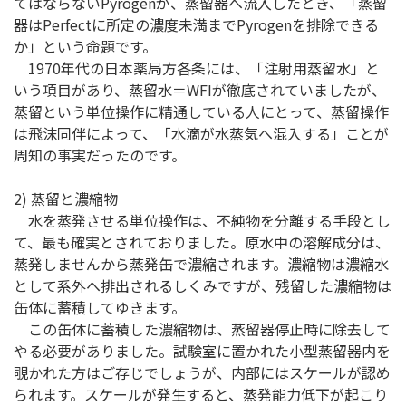
てはならないPyrogenが、蒸留器へ流入したとき、「蒸留
器はPerfectに所定の濃度未満までPyrogenを排除できる
か」という命題です。
1970年代の日本薬局方各条には、「注射用蒸留水」と
いう項目があり、蒸留水＝WFIが徹底されていましたが、
蒸留という単位操作に精通している人にとって、蒸留操作
は飛沫同伴によって、「水滴が水蒸気へ混入する」ことが
周知の事実だったのです。
2) 蒸留と濃縮物
水を蒸発させる単位操作は、不純物を分離する手段とし
て、最も確実とされておりました。原水中の溶解成分は、
蒸発しませんから蒸発缶で濃縮されます。濃縮物は濃縮水
として系外へ排出されるしくみですが、残留した濃縮物は
缶体に蓄積してゆきます。
この缶体に蓄積した濃縮物は、蒸留器停止時に除去して
やる必要がありました。試験室に置かれた小型蒸留器内を
覗かれた方はご存じでしょうが、内部にはスケールが認め
られます。スケールが発生すると、蒸発能力低下が起こり