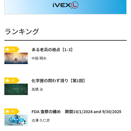
ランキング
ある老兵の視点【1-3】
1位
中尾 明夫
化学屋の問わず語り【第1回】
2位
高橋 治
FDA 査察の纏め 期間10/1/2024 and 9/30/2025
3位
古澤 久仁彦