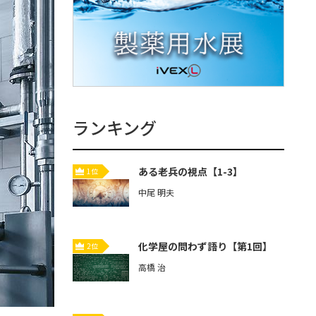
ランキング
ある老兵の視点【1-3】
1位
中尾 明夫
化学屋の問わず語り【第1回】
2位
高橋 治