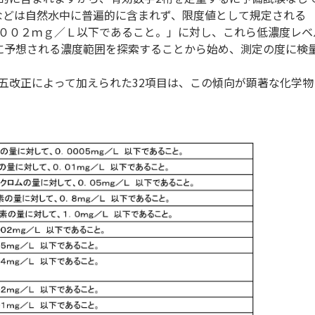
素などは自然水中に普遍的に含まれず、限度値として規定される
００２ｍｇ／Ｌ以下であること。」に対し、これら低濃度レベ
に予想される濃度範囲を探索することから始め、測定の度に検
改正によって加えられた32項目は、この傾向が顕著な化学物