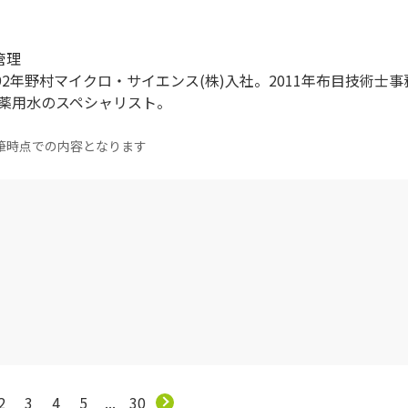
管理
992年野村マイクロ・サイエンス(株)入社。2011年布目技術士事
製薬用水のスペシャリスト。
筆時点での内容となります
2
3
4
5
...
30