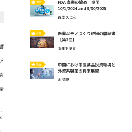
FDA 査察の纏め 期間
3位
10/1/2024 and 9/30/2025
古澤 久仁彦
医薬品モノづくり現場の履歴書
4位
【第3回】
響
南都下 史朗
が
中国における医薬品投資環境と
5位
外資系製薬の将来展望
精
余 知暁
量
こ
て
で