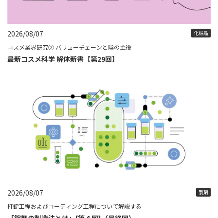
2026/08/07
化粧品
コスメ業界研究② バリューチェーンと陰の主役
最新コスメ科学 解体新書【第29回】
2026/08/07
製剤
打錠工程およびコーティング工程について解説する
「錠剤の製造法とは」[第４回]（最終回）