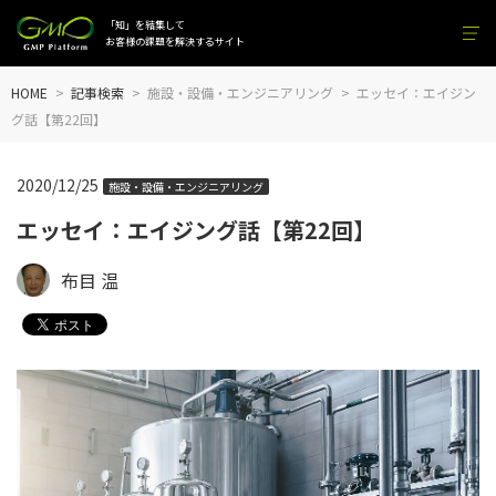
「知」を結集して
お客様の課題を解決するサイト
HOME
記事検索
施設・設備・エンジニアリング
エッセイ：エイジン
グ話【第22回】
2020/12/25
施設・設備・エンジニアリング
エッセイ：エイジング話【第22回】
布目 温