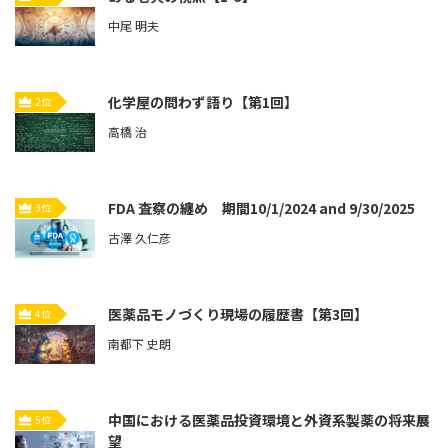
中尾 明夫
化学屋の問わず語り【第1回】
2位
高橋 治
FDA 査察の纏め 期間10/1/2024 and 9/30/2025
3位
古澤 久仁彦
医薬品モノづくり現場の履歴書【第3回】
4位
南都下 史朗
中国における医薬品投資環境と外資系製薬の将来展
5位
望