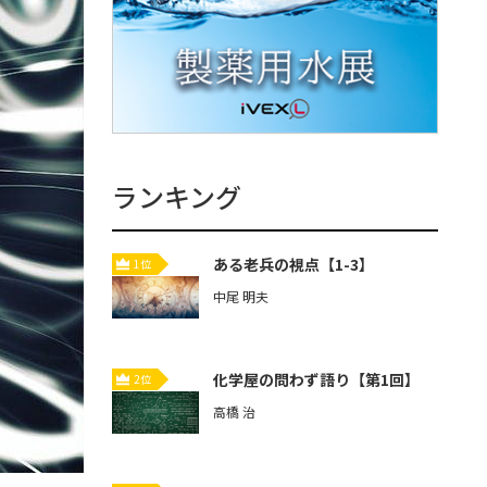
ランキング
ある老兵の視点【1-3】
1位
中尾 明夫
化学屋の問わず語り【第1回】
2位
高橋 治