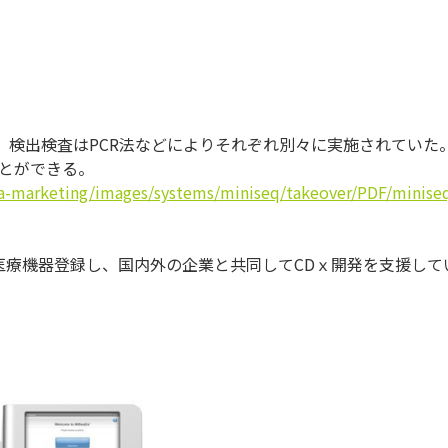
（緑円）検出検査はPCR法などによりそれぞれ別々に実施されていた
ことができる。
na-marketing/images/systems/miniseq/takeover/PDF/minise
Dxを医療機器登録し、国内外の企業と共同してCDｘ開発を支援して