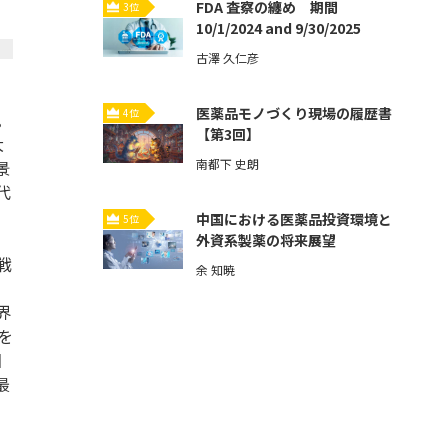
FDA 査察の纏め 期間
3位
10/1/2024 and 9/30/2025
古澤 久仁彦
医薬品モノづくり現場の履歴書
4位
。
【第3回】
大
南都下 史朗
景
代
中国における医薬品投資環境と
5位
外資系製薬の将来展望
戦
余 知暁
界
を
回
最