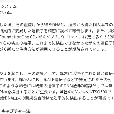
x システム
ている。
した後、その組織片から得たDNAと、血液から得た個人本来の
り特異的に変異した遺伝子を精密に調べて報告します。また、海
dationOne CDx がんゲノムプロファイルは更に多くの32
れらの検査の結果、これまでに検出できなかったがんの遺伝子
づく新たな治療方法が適用できることが期待されています。
換えを起こし、その結果として、異常に活性化された融合遺伝
ています。肺がんにおけるALK遺伝子などで発見されたその例
このような場合には既知の遺伝子のDNA配列の確認だけでは無
NAを検出することが重要です。弊社のがんパネルTSO500で
り、融合DNA由来の新規融合RNAを効率的に検出することが可能で