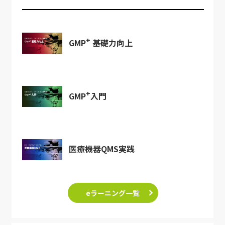
+
GMP
基礎力向上
+
GMP
入門
医療機器QMS実践
eラーニング一覧