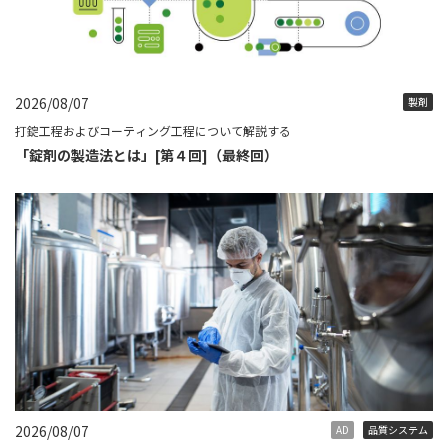
2026/08/07
製剤
打錠工程およびコーティング工程について解説する
「錠剤の製造法とは」[第４回]（最終回）
2026/08/07
AD
品質システム