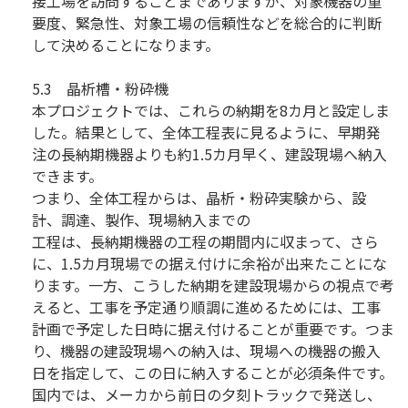
接工場を訪問することまでありますが、対象機器の重
要度、緊急性、対象工場の信頼性などを総合的に判断
して決めることになります。
5.3 晶析槽・粉砕機
本プロジェクトでは、これらの納期を8カ月と設定しま
した。結果として、全体工程表に見るように、早期発
注の長納期機器よりも約1.5カ月早く、建設現場へ納入
できます。
つまり、全体工程からは、晶析・粉砕実験から、設
計、調達、製作、現場納入までの
工程は、長納期機器の工程の期間内に収まって、さら
に、1.5カ月現場での据え付けに余裕が出来たことにな
ります。一方、こうした納期を建設現場からの視点で考
えると、工事を予定通り順調に進めるためには、工事
計画で予定した日時に据え付けることが重要です。つま
り、機器の建設現場への納入は、現場への機器の搬入
日を指定して、この日に納入することが必須条件です。
国内では、メーカから前日の夕刻トラックで発送し、