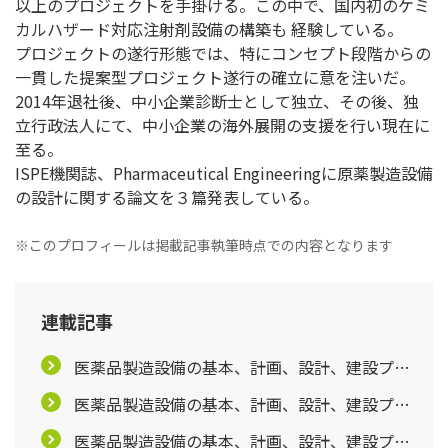
以上のプロジェクトを手掛ける。この中で、国内初のケミ
カルハザード対応注射剤設備の構築も 経験している。
プロジェクトの遂行形態では、特にコンセプト段階からの
一貫した提案型プロジェクト遂行の確立に意を注いだ。
2014年退社後、中小企業診断士として独立、その後、独
立行政法人にて、中小企業の海外展開の支援を行い現在に
至る。
ISPE機関誌、Pharmaceutical Engineeringに原薬製造設備
の設計に関する論文を３篇発表している。
※このプロフィールは掲載記事執筆時点での内容となります
連載記事
医薬品製造設備の基本、計画、設計、建設プロ
ジェクトを学ぶ【第1回】
医薬品製造設備の基本、計画、設計、建設プロ
ジェクトを学ぶ【第2回】
医薬品製造設備の基本、計画、設計、建設プロ