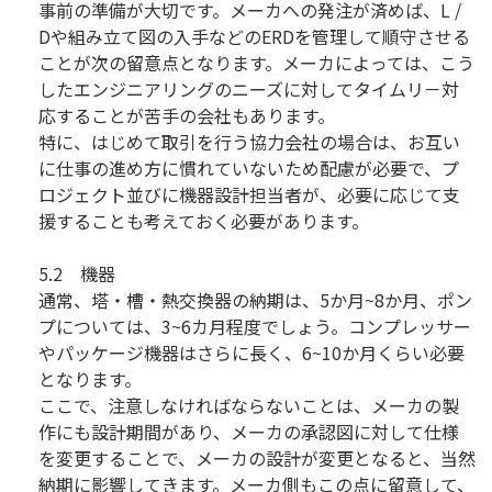
事前の準備が大切です。メーカへの発注が済めば、L /
Dや組み立て図の入手などのERDを管理して順守させる
ことが次の留意点となります。メーカによっては、こう
したエンジニアリングのニーズに対してタイムリ－対
応することが苦手の会社もあります。
特に、はじめて取引を行う協力会社の場合は、お互い
に仕事の進め方に慣れていないため配慮が必要で、プ
ロジェクト並びに機器設計担当者が、必要に応じて支
援することも考えておく必要があります。
5.2 機器
通常、塔・槽・熱交換器の納期は、5か月~8か月、ポン
プについては、3~6カ月程度でしょう。コンプレッサー
やパッケージ機器はさらに長く、6~10か月くらい必要
となります。
ここで、注意しなければならないことは、メーカの製
作にも設計期間があり、メーカの承認図に対して仕様
を変更することで、メーカの設計が変更となると、当然
納期に影響してきます。メーカ側もこの点に留意して、