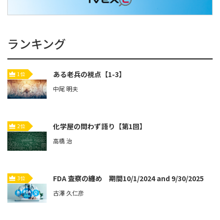
ランキング
ある老兵の視点【1-3】
1位
中尾 明夫
化学屋の問わず語り【第1回】
2位
高橋 治
FDA 査察の纏め 期間10/1/2024 and 9/30/2025
3位
古澤 久仁彦