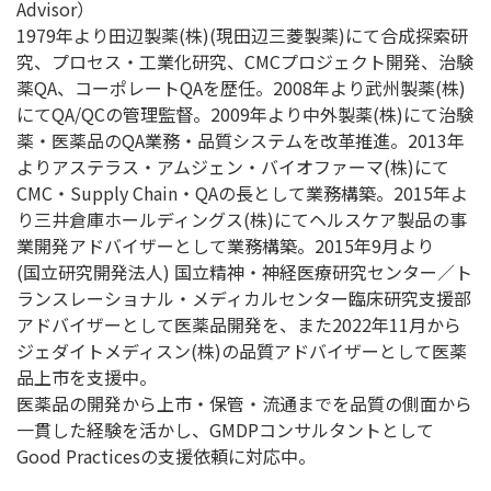
Advisor）
1979年より田辺製薬(株)(現田辺三菱製薬)にて合成探索研
究、プロセス・工業化研究、CMCプロジェクト開発、治験
薬QA、コーポレートQAを歴任。2008年より武州製薬(株)
にてQA/QCの管理監督。2009年より中外製薬(株)にて治験
薬・医薬品のQA業務・品質システムを改革推進。2013年
よりアステラス・アムジェン・バイオファーマ(株)にて
CMC・Supply Chain・QAの長として業務構築。2015年よ
り三井倉庫ホールディングス(株)にてヘルスケア製品の事
業開発アドバイザーとして業務構築。2015年9月より
(国立研究開発法人) 国立精神・神経医療研究センター／ト
ランスレーショナル・メディカルセンター臨床研究支援部
アドバイザーとして医薬品開発を、また2022年11月から
ジェダイトメディスン(株)の品質アドバイザーとして医薬
品上市を支援中。
医薬品の開発から上市・保管・流通までを品質の側面から
一貫した経験を活かし、GMDPコンサルタントとして
Good Practicesの支援依頼に対応中。