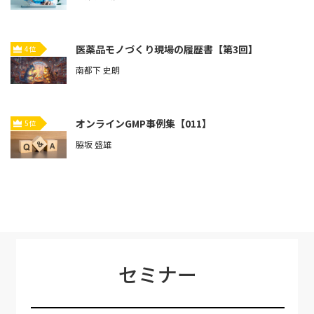
医薬品モノづくり現場の履歴書【第3回】
4位
南都下 史朗
オンラインGMP事例集【011】
5位
脇坂 盛雄
セミナー