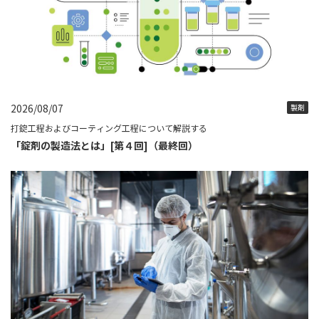
2026/08/07
製剤
打錠工程およびコーティング工程について解説する
「錠剤の製造法とは」[第４回]（最終回）