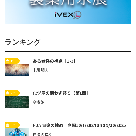
ランキング
ある老兵の視点【1-3】
1位
中尾 明夫
化学屋の問わず語り【第1回】
2位
高橋 治
FDA 査察の纏め 期間10/1/2024 and 9/30/2025
3位
古澤 久仁彦