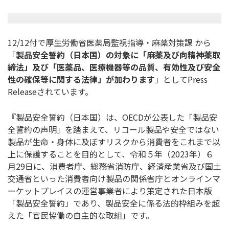
12/12付で厚生労働省医薬局監視指導・麻薬対策課 から
「
製品安全誓約（日本国）の対象に「麻薬及び向精神薬取
締法」及び「医薬品、医療機器等の品質、有効性及び安全
性の確保等に関する法律」が加わります
」としてPress
Releaseされています。
『製品安全誓約（日本国）は、OECDが公表した「製品安
全誓約の声明」を踏まえて、リコール製品や安全ではない
製品が生命・身体に及ぼすリスクから消費者をこれまで以
上に保護することを目的として、令和５年（2023年）６
月29日に、消費者庁、総務省消防庁、経済産業省及び国土
交通省といった消費者向け製品の関係省庁とオンラインマ
ーケットプレイスの運営事業者により策定された日本版
「製品安全誓約」であり、製品安全に係る法的枠組みを超
えた「官民協働の自主的な取組」です。