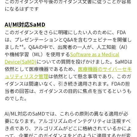
このガイダンスや今後のガイダンス文書に従うことが容易
になるはずです
AI/Ml対応SaMD
このガイダンスをさらに明確にしたい人のために、FDA
は、プレゼンテーションとQ&Aを含むウェビナーを開催し
ました*⁴。Q&Aの中で、出席者の一人が、人工知能（AI）
や機械学習（ML）を使用する
Software as a Medical
Device(SaMD)
についての質問を投げかけました。SaMDは
依然として医療機器であるため、
医療機器のサイバーセキ
ュリティリスク管理
は依然として懸念事項であり、このガ
イダンスは間違いなく、引き続き適用されます。FDAの担
当者の回答は、ガイダンスの目的に焦点を当てるというも
のでした。
AI/ML対応のSaMDでは、これらの原則の異なる適用が必
要になります。アルゴリズムのインテグリティは注視すべ
き点であり、アルゴリズムがどこに格納されているかによ
って、企業がこのガイダンスをどのように適用するかが変