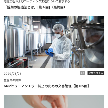
打錠工程およびコーティング工程について解説する
「錠剤の製造法とは」[第４回]（最終回）
2026/08/07
AD
品質システム
監査員の要件
GMPヒューマンエラー防止のための文書管理【第105回】