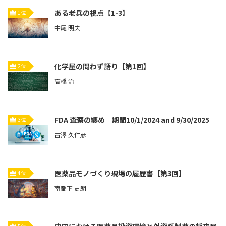
ある老兵の視点【1-3】
1位
中尾 明夫
化学屋の問わず語り【第1回】
2位
高橋 治
FDA 査察の纏め 期間10/1/2024 and 9/30/2025
3位
古澤 久仁彦
医薬品モノづくり現場の履歴書【第3回】
4位
南都下 史朗