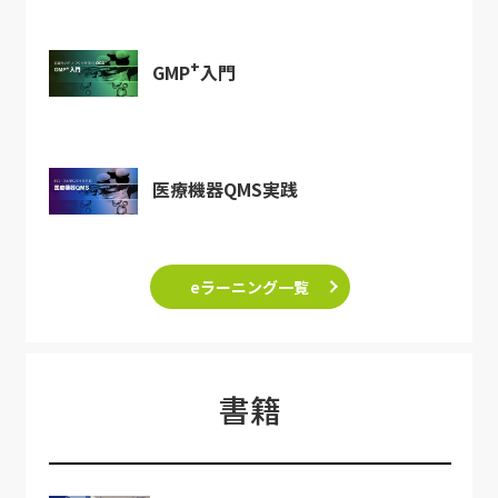
+
GMP
入門
医療機器QMS実践
eラーニング一覧
書籍