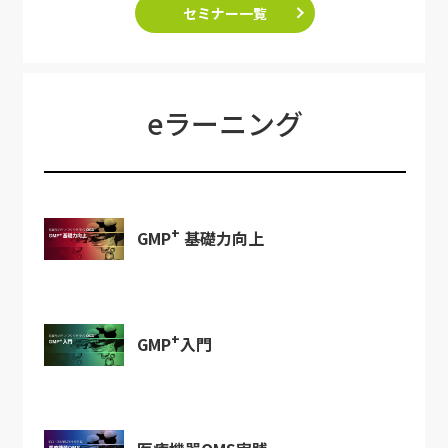
セミナー一覧
eラーニング
+
GMP
基礎力向上
+
GMP
入門