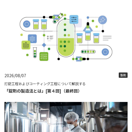
2026/08/07
製剤
打錠工程およびコーティング工程について解説する
「錠剤の製造法とは」[第４回]（最終回）