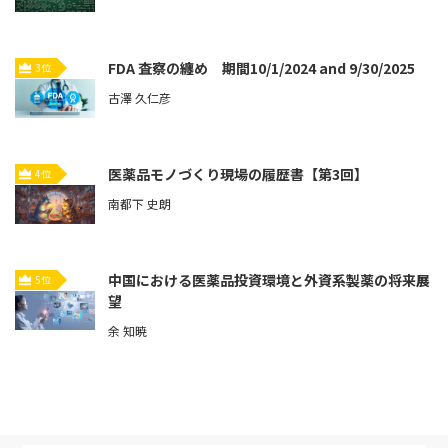
FDA 査察の纏め 期間10/1/2024 and 9/30/2025
3位
古澤 久仁彦
医薬品モノづくり現場の履歴書【第3回】
4位
南都下 史朗
中国における医薬品投資環境と外資系製薬の将来展
5位
望
余 知暁