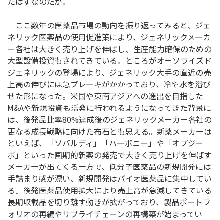
たはずなのだが。
ここ数年の医薬品市場の動向を振り返ってみると、ジェ
ネリック医薬品の使用促進策により、ジェネリックメーカ
ー各社は大きく売り上げを伸ばし、生産能力確保のための
大型設備投資もされてきている。ところがオーソライズド
ジェネリックの登場により、ジェネリック大手の直近の売
上高の伸びには急ブレーキがかかっており、冷や水を浴び
せた形になった。米国や東南アジアへの進出を目指した
M&Aや新規投資も活発に行われるようになってきた背景に
は、後発品比率80%達成後のジェネリックメーカー各社の
更なる成長戦略に向けた布石とも思える。新薬メーカーは
といえば、「ソバルディ」「ハーボニー」や「オプジー
ボ」といった画期的新薬の発売で大きく売り上げを伸ばす
メーカーが出てくる一方で、低分子医薬品の新規開発には
手詰まり感が漂い、新規開発はバイオ医薬品に集中してい
る。後発医薬品使用拡大により売上高が急減してきている
長期収載品を切り離す動きが拡がっており、製品ポートフ
ォリオの再編やサプライチェーンの再構築が始まってい