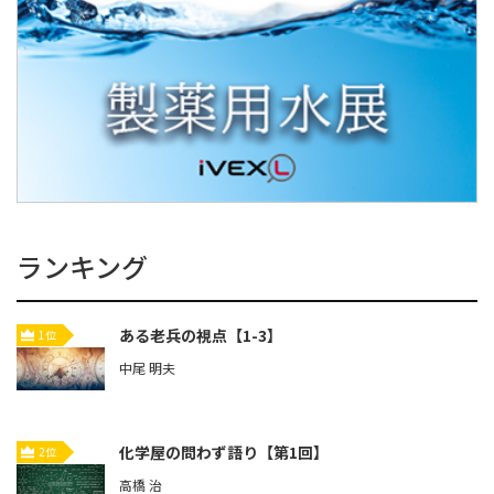
ランキング
ある老兵の視点【1-3】
1位
中尾 明夫
化学屋の問わず語り【第1回】
2位
高橋 治