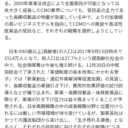
る。2005年薬事法改正により全面委託が可能となって以
来大きく成長したCMO業界についても、受託品の主力であ
った長期収載品の物量が急減している中で、より付加価値
の高いビジネスモデルを指向してCDMOへの脱皮や高活性
医薬品の受託など、それぞれの戦略を選択しようとしてい
る。
日本の65歳以上(高齢者)の人口は2017年9月15日時点で
3514万人となり、総人口比は27.7％という超高齢化社会の
中で、社会保障費は今後も増え続ける。12月20日の中医
協総会で了承された「薬価制度の抜本改革にかかわる骨
子」では「新薬創出・適応外薬解消等促進加算」の見直し
や、長期収載品の薬価引き下げ、費用対効果評価の試行的
導入などが織り込まれ、新薬・長期収載品・後発医薬品に
限らず、薬価の引き下げ圧力は益々強まってくることが予
想される。日本再興戦略の中の成長戦略分野と位置付けら
れるには厳しい市場環境が待ち受けているが、製薬各社は
かつての護送船団から抜け出し、「生き残れる適者」とな
るべく、それぞれの目的地に向けそれぞれの航路(ビジネ