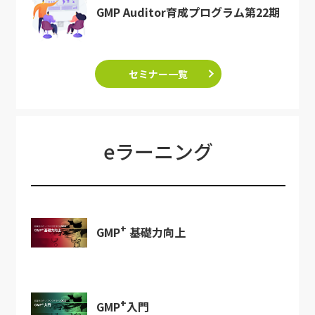
GMP Auditor育成プログラム第22期
セミナー一覧
eラーニング
+
GMP
基礎力向上
+
GMP
入門