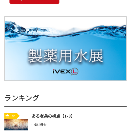
ランキング
ある老兵の視点【1-3】
1位
中尾 明夫