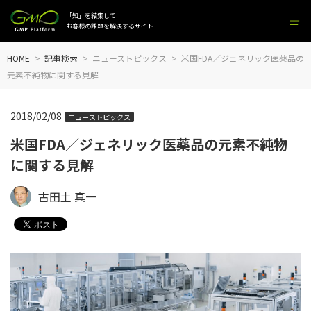
「知」を結集して
お客様の課題を解決するサイト
HOME
記事検索
ニューストピックス
米国FDA／ジェネリック医薬品の
元素不純物に関する見解
2018/02/08
ニューストピックス
米国FDA／ジェネリック医薬品の元素不純物
に関する見解
古田土 真一