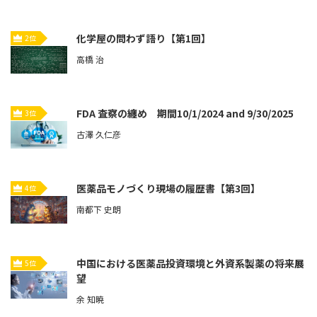
化学屋の問わず語り【第1回】
2位
高橋 治
FDA 査察の纏め 期間10/1/2024 and 9/30/2025
3位
古澤 久仁彦
医薬品モノづくり現場の履歴書【第3回】
4位
南都下 史朗
中国における医薬品投資環境と外資系製薬の将来展
5位
望
余 知暁