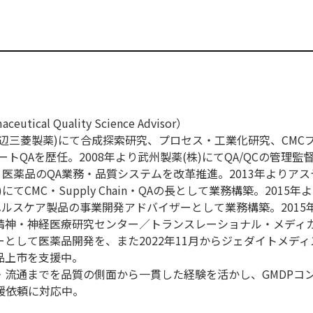
ical Quality Science Advisor）
現田辺三菱製薬)にて合成探索研究、プロセス・工業化研究、CMC
トQAを歴任。2008年より武州製薬(株)にてQA/QCの管理監督
・医薬品のQA業務・品質システムを改革推進。2013年よりア
てCMC・Supply Chain・QAの長として業務構築。2015年
ヘルスケア製品の事業開発アドバイザーとして業務構築。2015
立精神・神経医療研究センター／トランスレーショナル・メディ
として医薬品開発を、また2022年11月からジェダイトメディス
品上市を支援中。
・流通までを品質の側面から一貫した経験を活かし、GMDPコ
の支援依頼に対応中。