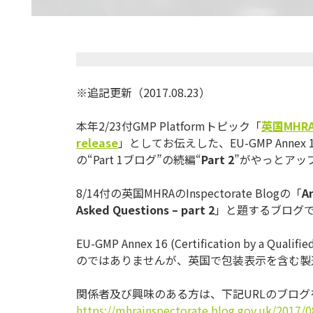
※追記更新（2017.08.23）
本年2/23付GMP Platformトピック「
英国
MHR
release
」としてお伝えした、EU-GMP Annex 16 (Certi
の“Part 1ブログ”の続編“
Part 2
”がやっとアッ
8/14付の英国MHRAのInspectorate Blogの「
A
Asked Questions – part 2
」と題するブログ
EU-GMP Annex 16 (Certification by a Q
のではありませんが、
英国で包装表示を含む製
関係者及び興味のある方は、下記URLのブロ
https://mhrainspectorate.blog.
gov.uk/2017/0