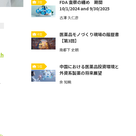
FDA 査察の纏め 期間
3位
10/1/2024 and 9/30/2025
古澤 久仁彦
医薬品モノづくり現場の履歴書
4位
【第3回】
南都下 史朗
ch
中国における医薬品投資環境と
5位
外資系製薬の将来展望
余 知暁
y
y-