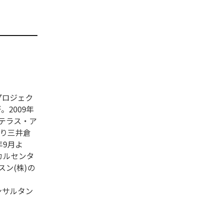
プロジェク
。2009年
ステラス・ア
より三井倉
年9月よ
カルセンタ
ン(株)の
ンサルタン