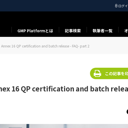
ログイ
GMP Platformとは
記事検索
執筆者一覧
nex 16 QP certification and batch release - FAQ- part 2
この記事を
16 QP certification and batch relea