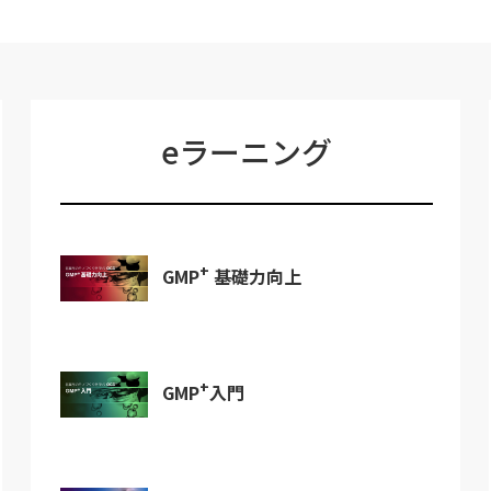
eラーニング
+
GMP
基礎力向上
+
GMP
入門