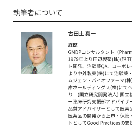
執筆者について
古田土 真一
経歴
GMDPコンサルタント（Pharmaceut
1979年より田辺製薬(株)(
ト開発、治験薬QA、コーポレー
より中外製薬(株)にて治験薬
ムジェン・バイオファーマ(株)に
庫ホールディングス(株)にて
り (国立研究開発法人) 国
ー臨床研究支援部アドバイザー
品質アドバイザーとして医薬
医薬品の開発から上市・保管
トとしてGood Practices