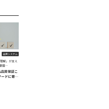
品質システム
程理解」が支え
基盤―
品品質保証こ
ソードに寄せ