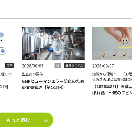
2026/08/07
2026/08/07
製剤
AD
品質システム
工程につ
監査員の要件
知識から理解へ ―「工
る製造管理と品質保証の
GMPヒューマンエラー防止のため
４回]
【2026年8月】医薬
の文書管理【第105回】
ぼれ話 ～旅のエピ
て～
もっと読む