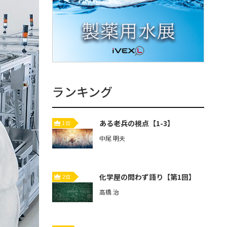
ランキング
ある老兵の視点【1-3】
1位
中尾 明夫
化学屋の問わず語り【第1回】
2位
高橋 治