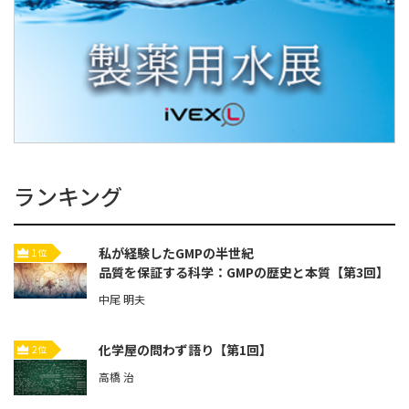
ランキング
私が経験したGMPの半世紀
1位
品質を保証する科学：GMPの歴史と本質【第3回】
中尾 明夫
化学屋の問わず語り【第1回】
2位
高橋 治