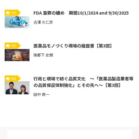
FDA 査察の纏め 期間10/1/2024 and 9/30/2025
3位
古澤 久仁彦
医薬品モノづくり現場の履歴書【第3回】
4位
南都下 史朗
行政と現場で紡ぐ品質文化 ～「医薬品製造業者等
5位
の品質保証体制強化」とその先へ～【第3回】
田中 良一