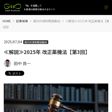
「知」を結集して
お客様の課題を解決するサイト
HOME
記事検索
国内外規制関連動向
≪解説≫2025年 改正薬機法【第
3回】
2025/07/04
国内外規制関連動向
≪解説≫2025年 改正薬機法【第3回】
田中 良一