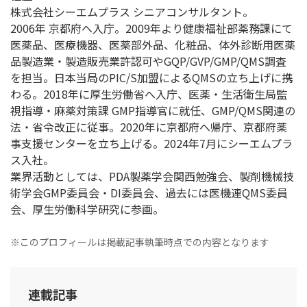
株式会社シーエムプラス シニアコンサルタント。
2006年 京都府へ入庁。2009年より健康福祉部薬務課にて
医薬品、医療機器、医薬部外品、化粧品、体外診断用医薬
品製造業・製造販売業許認可やGQP/GVP/GMP/QMS調査
を担当。日本当局のPIC/S加盟によるQMSの立ち上げに携
わる。2018年に厚生労働省へ入庁、医薬・生活衛生局監
視指導・麻薬対策課 GMP指導官に就任、GMP/QMS関連の
法・省令改正に従事。2020年に京都府へ帰庁、京都府薬
事支援センターを立ち上げる。2024年7月にシーエムプラ
ス入社。
業界活動としては、PDA製薬学会関西勉強会、製剤機械技
術学会GMP委員会・DI委員会、過去には医機連QMS委員
会、厚生労働科学研究に参画。
※このプロフィールは掲載記事執筆時点での内容となります
連載記事