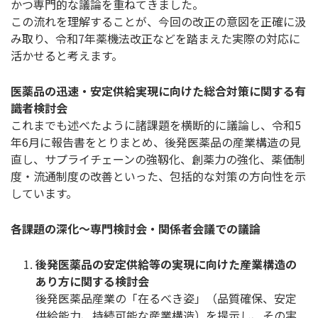
かつ専門的な議論を重ねてきました。
この流れを理解することが、今回の改正の意図を正確に汲
み取り、令和7年薬機法改正などを踏まえた実際の対応に
活かせると考えます。
医薬品の迅速・安定供給実現に向けた総合対策に関する有
識者検討会
これまでも述べたように諸課題を横断的に議論し、令和5
年6月に報告書をとりまとめ、後発医薬品の産業構造の見
直し、サプライチェーンの強靱化、創薬力の強化、薬価制
度・流通制度の改善といった、包括的な対策の方向性を示
しています。
各課題の深化～専門検討会・関係者会議での議論
後発医薬品の安定供給等の実現に向けた産業構造の
あり方に関する検討会
後発医薬品産業の「在るべき姿」（品質確保、安定
供給能力、持続可能な産業構造）を提示し、その実