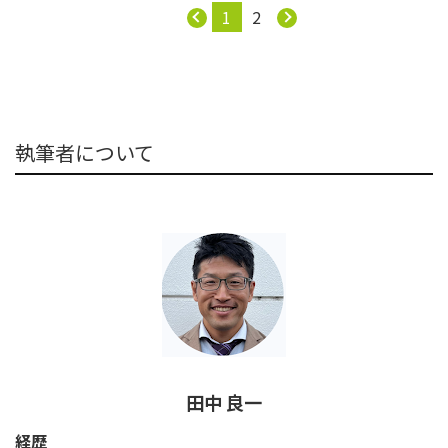
1
2
執筆者について
田中 良一
経歴