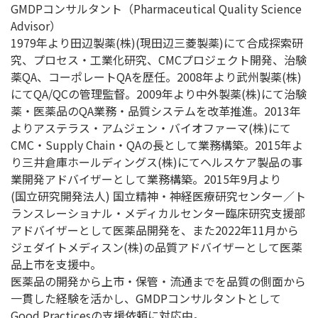
GMDPコンサルタント（Pharmaceutical Quality Science
Advisor）
1979年より田辺製薬(株)(現田辺三菱製薬)にて合成探索研
究、プロセス・工業化研究、CMCプロジェクト開発、治験
薬QA、コーポレートQAを歴任。2008年より武州製薬(株)
にてQA/QCの管理監督。2009年より中外製薬(株)にて治験
薬・医薬品のQA業務・品質システムを改革推進。2013年
よりアステラス・アムジェン・バイオファーマ(株)にて
CMC・Supply Chain・QAの長として業務構築。2015年よ
り三井倉庫ホールディングス(株)にてヘルスケア製品の事
業開発アドバイザーとして業務構築。2015年9月より
(国立研究開発法人) 国立精神・神経医療研究センター／ト
ランスレーショナル・メディカルセンター臨床研究支援部
アドバイザーとして医薬品開発を、また2022年11月から
ジェダイトメディスン(株)の品質アドバイザーとして医薬
品上市を支援中。
医薬品の開発から上市・保管・流通までを品質の側面から
一貫した経験を活かし、GMDPコンサルタントとして
Good Practicesの支援依頼に対応中。