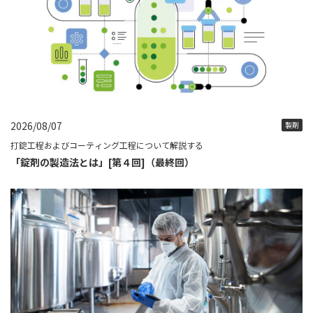
2026/08/07
製剤
打錠工程およびコーティング工程について解説する
「錠剤の製造法とは」[第４回]（最終回）