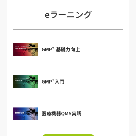
eラーニング
+
GMP
基礎力向上
+
GMP
入門
医療機器QMS実践