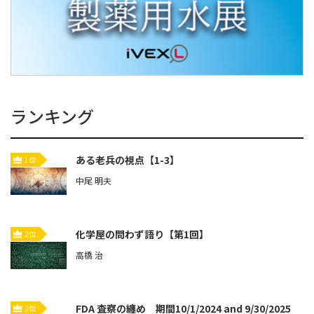
ランキング
ある老兵の視点【1-3】
1位
中尾 明夫
化学屋の問わず語り【第1回】
2位
高橋 治
FDA 査察の纏め 期間10/1/2024 and 9/30/2025
3位