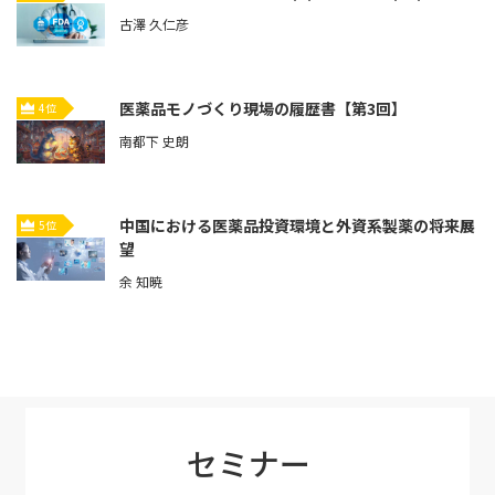
古澤 久仁彦
医薬品モノづくり現場の履歴書【第3回】
4位
南都下 史朗
中国における医薬品投資環境と外資系製薬の将来展
5位
望
余 知暁
セミナー