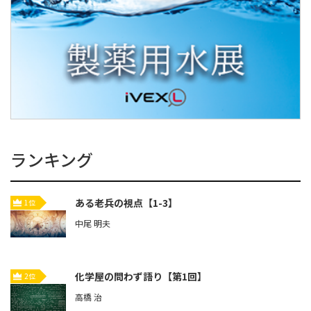
ランキング
ある老兵の視点【1-3】
1位
中尾 明夫
化学屋の問わず語り【第1回】
2位
高橋 治