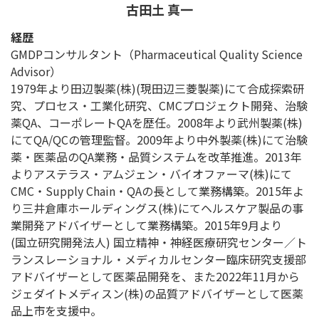
古田土 真一
経歴
GMDPコンサルタント（Pharmaceutical Quality Science
Advisor）
1979年より田辺製薬(株)(現田辺三菱製薬)にて合成探索研
究、プロセス・工業化研究、CMCプロジェクト開発、治験
薬QA、コーポレートQAを歴任。2008年より武州製薬(株)
にてQA/QCの管理監督。2009年より中外製薬(株)にて治験
薬・医薬品のQA業務・品質システムを改革推進。2013年
よりアステラス・アムジェン・バイオファーマ(株)にて
CMC・Supply Chain・QAの長として業務構築。2015年よ
り三井倉庫ホールディングス(株)にてヘルスケア製品の事
業開発アドバイザーとして業務構築。2015年9月より
(国立研究開発法人) 国立精神・神経医療研究センター／ト
ランスレーショナル・メディカルセンター臨床研究支援部
アドバイザーとして医薬品開発を、また2022年11月から
ジェダイトメディスン(株)の品質アドバイザーとして医薬
品上市を支援中。