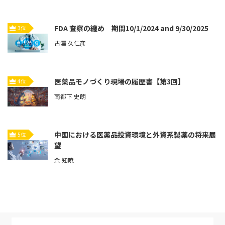
FDA 査察の纏め 期間10/1/2024 and 9/30/2025
3位
古澤 久仁彦
医薬品モノづくり現場の履歴書【第3回】
4位
南都下 史朗
中国における医薬品投資環境と外資系製薬の将来展
5位
望
余 知暁