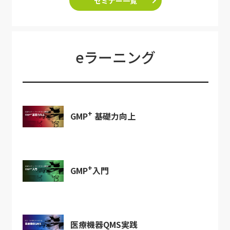
セミナー一覧
eラーニング
+
GMP
基礎力向上
+
GMP
入門
医療機器QMS実践