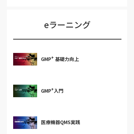
eラーニング
+
GMP
基礎力向上
+
GMP
入門
医療機器QMS実践