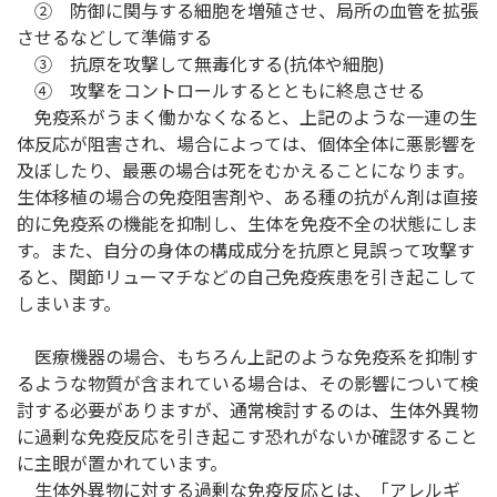
② 防御に関与する細胞を増殖させ、局所の血管を拡張
させるなどして準備する
③ 抗原を攻撃して無毒化する(抗体や細胞)
④ 攻撃をコントロールするとともに終息させる
免疫系がうまく働かなくなると、上記のような一連の生
体反応が阻害され、場合によっては、個体全体に悪影響を
及ぼしたり、最悪の場合は死をむかえることになります。
生体移植の場合の免疫阻害剤や、ある種の抗がん剤は直接
的に免疫系の機能を抑制し、生体を免疫不全の状態にしま
す。また、自分の身体の構成成分を抗原と見誤って攻撃す
ると、関節リューマチなどの自己免疫疾患を引き起こして
しまいます。
医療機器の場合、もちろん上記のような免疫系を抑制す
るような物質が含まれている場合は、その影響について検
討する必要がありますが、通常検討するのは、生体外異物
に過剰な免疫反応を引き起こす恐れがないか確認すること
に主眼が置かれています。
生体外異物に対する過剰な免疫反応とは、「アレルギ