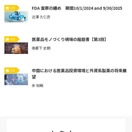
FDA 査察の纏め 期間10/1/2024 and 9/30/2025
3位
古澤 久仁彦
医薬品モノづくり現場の履歴書【第3回】
4位
南都下 史朗
中国における医薬品投資環境と外資系製薬の将来展
5位
望
余 知暁