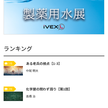
ランキング
ある老兵の視点【1-3】
1位
中尾 明夫
化学屋の問わず語り【第1回】
2位
高橋 治