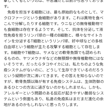
撃してくるというのは、不思議だと以前から思っておりま
す。
免疫を担当する細胞には、最も原始的なものとして、マ
クロファージという食細胞があります。これは異物を食べ
こんで分解したりする細胞です。ウニなどの無脊椎動物で
も食細胞は存在するようです。そして、抗体を分泌して液
性免疫を担うリンパ球の一種のB細胞と、様々なサイトカ
インを分泌するT細胞というリンパ球、好中球などの多核
白血球という細胞が主たる攻撃する細胞として存在しま
す。B細胞やT細胞は、サメなどの軟骨魚類でも認められ
るものの、ヤツメウナギなどの無顎類や無脊椎動物にはな
いそうです。だったらタコやイカには、私たちのような免
疫システムがないのに、どうして生存できているのだろう
という疑問が次に沸いてきます。その答えを知らないので
すが、軟骨魚類以降が有する免疫システムは、生体防御の
あるひとつの方法に過ぎないのかもしれません。しかも、
アレルギーという問題のある反応が起きやすい脆弱なシス
テムという側面もあり、私達の免疫系はまだまだ進化の余
地があるのかもしれないと思ったりします。