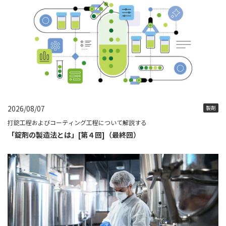
2026/08/07
製剤
打錠工程およびコーティング工程について解説する
「錠剤の製造法とは」[第４回]（最終回）