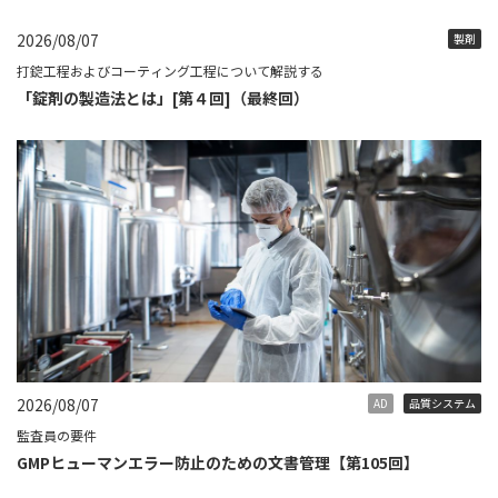
2026/08/07
製剤
打錠工程およびコーティング工程について解説する
「錠剤の製造法とは」[第４回]（最終回）
2026/08/07
AD
品質システム
監査員の要件
GMPヒューマンエラー防止のための文書管理【第105回】