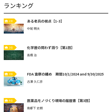
ランキング
ある老兵の視点【1-3】
1位
中尾 明夫
化学屋の問わず語り【第1回】
2位
高橋 治
FDA 査察の纏め 期間10/1/2024 and 9/30/2025
3位
古澤 久仁彦
医薬品モノづくり現場の履歴書【第3回】
4位
南都下 史朗