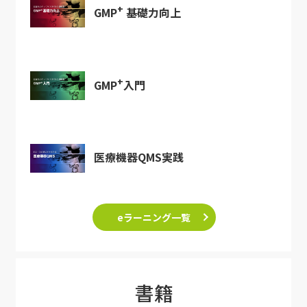
+
GMP
基礎力向上
+
GMP
入門
医療機器QMS実践
eラーニング一覧
書籍