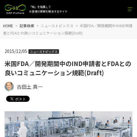
「知」を結集して
お客様の課題を解決するサイト
HOME
記事検索
ニューストピックス
米国FDA／開発期間中のIND申請
者とFDAとの良いコミュニケーション規範(Draft)
2015/12/05
ニューストピックス
米国FDA／開発期間中のIND申請者とFDAとの
良いコミュニケーション規範(Draft)
古田土 真一