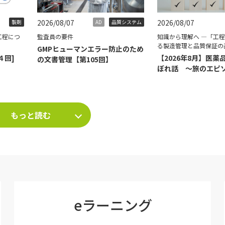
2026/08/07
2026/08/07
製剤
AD
品質システム
工程につ
監査員の要件
知識から理解へ ―「工
る製造管理と品質保証の
GMPヒューマンエラー防止のため
４回]
【2026年8月】医薬
の文書管理【第105回】
ぼれ話 ～旅のエピ
て～
もっと読む
eラーニング