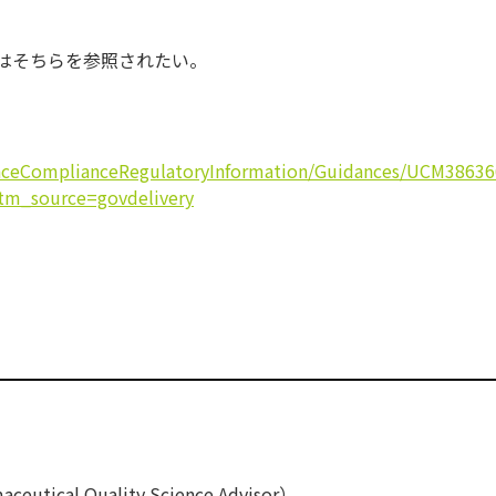
細はそちらを参照されたい。
nceComplianceRegulatoryInformation/Guidances/UCM38636
m_source=govdelivery
ical Quality Science Advisor）