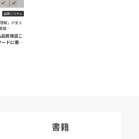
品質システム
程理解」が支え
基盤―
品品質保証こ
ソードに寄せ
書籍