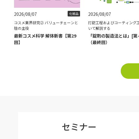
2026/08/07
2026/08/07
化粧品
コスメ業界研究② バリューチェーンと
打錠工程およびコーティング
陰の主役
いて解説する
最新コスメ科学 解体新書【第29
「錠剤の製造法とは」[第
回】
（最終回）
セミナー