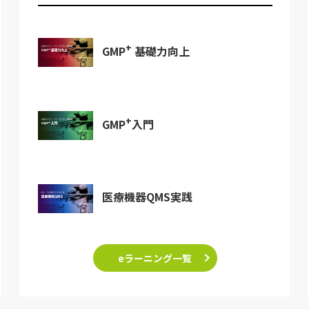
+
GMP
基礎力向上
+
GMP
入門
医療機器QMS実践
eラーニング一覧