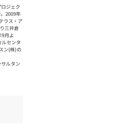
プロジェク
。2009年
ステラス・ア
より三井倉
年9月よ
カルセンタ
ン(株)の
ンサルタン