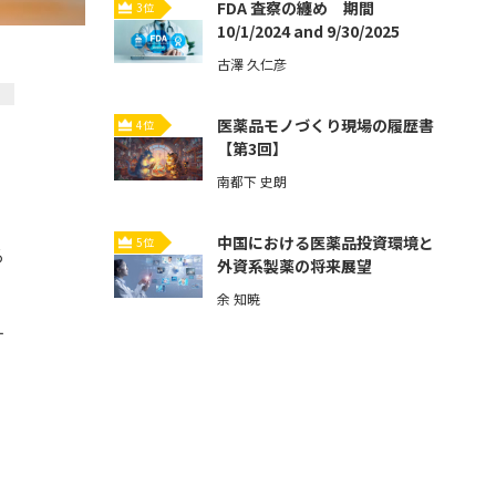
FDA 査察の纏め 期間
3位
10/1/2024 and 9/30/2025
古澤 久仁彦
医薬品モノづくり現場の履歴書
4位
【第3回】
南都下 史朗
中国における医薬品投資環境と
5位
る
外資系製薬の将来展望
余 知暁
す