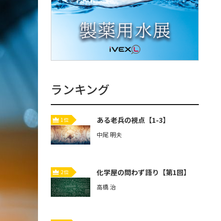
ランキング
ある老兵の視点【1-3】
1位
中尾 明夫
化学屋の問わず語り【第1回】
2位
高橋 治