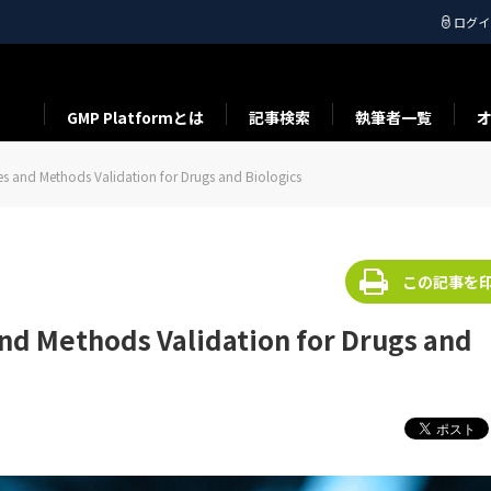
ログイ
GMP Platformとは
記事検索
執筆者一覧
 and Methods Validation for Drugs and Biologics
この記事を
d Methods Validation for Drugs and