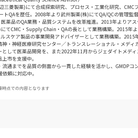
現田辺三菱製薬)にて合成探索研究、プロセス・工業化研究、CMC
トQAを歴任。2008年より武州製薬(株)にてQA/QCの管理監督
・医薬品のQA業務・品質システムを改革推進。2013年よりア
てCMC・Supply Chain・QAの長として業務構築。2015年
ヘルスケア製品の事業開発アドバイザーとして業務構築。2015
立精神・神経医療研究センター／トランスレーショナル・メディ
として医薬品開発を、また2022年11月からジェダイトメディス
品上市を支援中。
・流通までを品質の側面から一貫した経験を活かし、GMDPコ
の支援依頼に対応中。
筆時点での内容となります