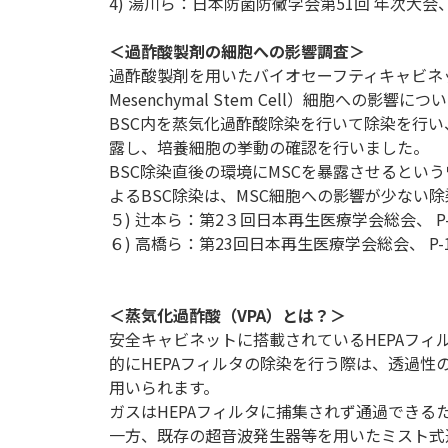
4) 湯川ら：日本防菌防黴学会第51回 年次大会、 2
＜過酢酸製剤の細胞への影響調査＞
過酢酸製剤を用いたバイオセーフティキャビネッ
Mesenchymal Stem Cell）細胞へ
BSC内を蒸気化過酢酸除染を行いて除染を行い
露し、培養細胞の挙動の確認を行いました。
BSC除染直後の環境にMSCを暴露させるとい
よるBSC除染は、MSC細胞への影響が少ない
５) 辻本ら：第2３回日本再生医療学会総会、 P-3
６) 高橋ら：第23回日本再生医療学会総会、 P-1
＜蒸気化過酢酸（VPA）とは？＞
安全キャビネットに搭載されているHEPAフ
的にHEPAフィルタの除染を行う際は、透過
用いられます。
ガスはHEPAフィルタに捕集されず通過できる
一方、既存の超音波発生器等を用いたミスト式