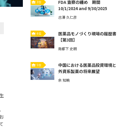
FDA 査察の纏め 期間
3位
10/1/2024 and 9/30/2025
古澤 久仁彦
医薬品モノづくり現場の履歴書
4位
【第3回】
南都下 史朗
中国における医薬品投資環境と
5位
外資系製薬の将来展望
余 知暁
生
し
お
て