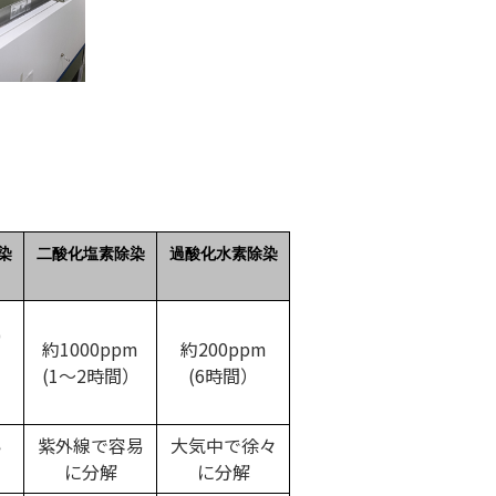
染
二酸化塩素除染
過酸化水素除染
0
約1000ppm
約200ppm
(1～2時間）
(6時間）
）
い
紫外線で容易
大気中で徐々
に分解
に分解