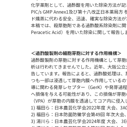
化学薬剤として、過酢酸を用いた除染方法が記
PIC/s GMP Annex1及び第十八改正日
ド燻蒸に代わる安全、迅速、確実な除染方法が
本稿では、殺芽胞剤である過酢酸系除染剤に関する
Peracetic Acid）を用いた除染に関して報告
＜過酢酸製剤の細胞芽胞に対する作用機構＞
過酢酸製剤の芽胞に対する作用機構として芽胞
析は行われてきませんでした。近年、大阪公立
告しています。報告によると、過酢酸処理は、
つも一部は浸透して芽胞内膜へ作用しているの
導に関わる発芽レセプター（GerK）や発芽過
へ損傷を与える可能性があり、この損傷が芽胞
（VPA）が芽胞の内膜を透過してコア内に侵入
1) 福田ら：日本農芸化学会2022年度 大会、3A0
2) 福田ら：日本防菌防黴学会第49回 年次大会、1
3) 湯川ら：日本農芸化学会2024年度 大会、 3E6