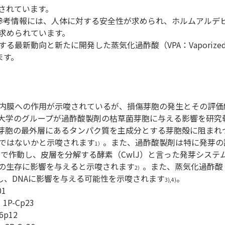
されています。
本薬局方 参考情報には、人体に対する安全性が求められ、ホルムアルデ
求められています。
最新動向と新たに開発した蒸気化過酢酸（VPA：Vaporize
します。
内膜への作用が示唆されているが、損傷芽胞の発生とその評価
大学のグループが過酢酸製剤の枯草菌芽胞に与える影響を研究
芽胞の最外層にあるタンパク質を主成分とする芽胞殻に阻まれ
ではないかと示唆されます
。また、過酢酸製剤は特に発芽の
1）
程で作動し、皮層を分解する酵素（CwlJ）と言った発芽システ
の生存に影響を与えると示唆されます
。また、蒸気化過酢酸
2）
し、DNAに影響を与える可能性を示唆されます
。
3),4)
1
P-Cp23
p12