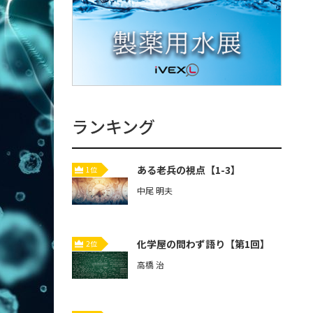
ランキング
ある老兵の視点【1-3】
1位
中尾 明夫
化学屋の問わず語り【第1回】
2位
高橋 治