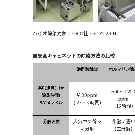
バイオ除染対象：ESCO社 ESC-AC2-6N7
■安全キャビネットの除染方法の比較
過酢酸除染
ホルマリン除
薬剤濃度
(
目安
600～120
約30ppm
除染時間)
ppm
(２～３時間)
SAL6
レベル
（12時間
大気中で徐々
非常に遅
分解速度
に分解
(生分解)