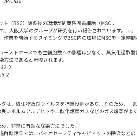
P-Ca36
ト（BSC）除染後の環境が間葉系間質細胞（MSC：
の影響について、大阪大学のグループが研究を行い報告されています。
5), 6)
、作業を開始するタイミングでBSC内の環境にMSCを一定時間
うワーストケースでも生細胞数への影響は少なく、蒸気化過酢酸
除染方法であると示唆されます。
2-2
5-2
ィルタは、微生物及びウイルスを捕集役割があり、そのため、一
性の良いホルムアルデヒドや二酸化塩素ガスなどのガス燻蒸がよ
ため、非常に有効な除染方法でした。
過酢酸除染では、バイオセーフティキャビネットの除染などの