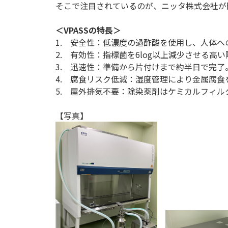
そこで注目されているのが、ニッタ株式会社が
＜VPASSの特長＞
1. 安全性：低濃度の過酢酸を使用し、人体へ
2. 有効性：指標菌を6log以上減少させる高
3. 迅速性：準備から片付けまで約半日で完了
4. 腐食リスク低減：湿度管理により金属腐食
5. 屋外排気不要：除染薬剤はケミカルフィ
【写真】