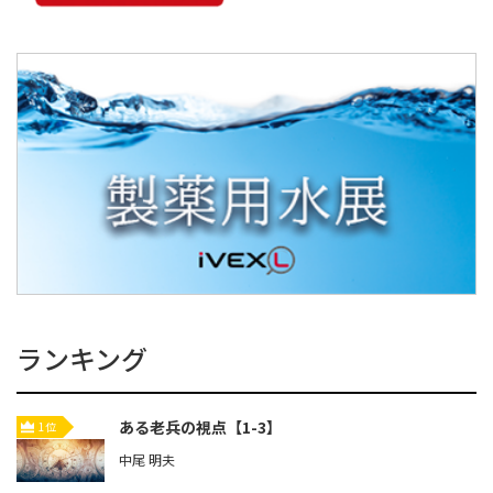
ランキング
ある老兵の視点【1-3】
1位
中尾 明夫