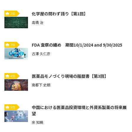
化学屋の問わず語り【第1回】
2位
高橋 治
FDA 査察の纏め 期間10/1/2024 and 9/30/2025
3位
古澤 久仁彦
医薬品モノづくり現場の履歴書【第3回】
4位
南都下 史朗
中国における医薬品投資環境と外資系製薬の将来展
5位
望
余 知暁