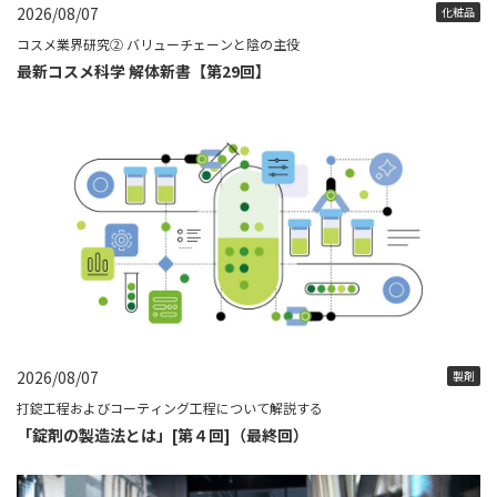
2026/08/07
化粧品
コスメ業界研究② バリューチェーンと陰の主役
最新コスメ科学 解体新書【第29回】
2026/08/07
製剤
打錠工程およびコーティング工程について解説する
「錠剤の製造法とは」[第４回]（最終回）