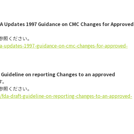
A Updates 1997 Guidance on CMC Changes for Approved
。
参照ください。
da-updates-
1997-guidance-on-cmc-changes-
for-approved-
 Guideline on reporting Changes to an approved
す。
参照ください。
fda-draft-
guideline-on-reporting-
changes-to-an-approved-