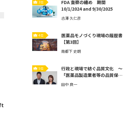
FDA 査察の纏め 期間
3位
10/1/2024 and 9/30/2025
古澤 久仁彦
医薬品モノづくり現場の履歴書
4位
【第3回】
南都下 史朗
行政と現場で紡ぐ品質文化 ～
5位
「医薬品製造業者等の品質保証
体制強化」とその先へ～【第3
田中 良一
回】
ft