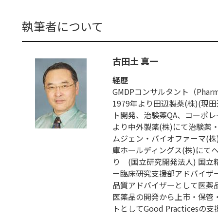
執筆者について
古田土 真一
経歴
GMDPコンサルタント（Pharmaceut
1979年より田辺製薬(株)(
ト開発、治験薬QA、コーポレー
より中外製薬(株)にて治験薬
ムジェン・バイオファーマ(株)に
庫ホールディングス(株)にて
り (国立研究開発法人) 国
ー臨床研究支援部アドバイザー
品質アドバイザーとして医薬
医薬品の開発から上市・保管
トとしてGood Practices