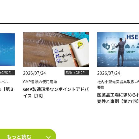
2026/07/24
2026/07/24
GMDP）
製造（GMDP）
レベル
GMP書類の使用用語
社内小型電気器具取扱い
要性
れ【第３
GMP製造現場ワンポイントアドバ
医薬品工場に求められ
イス【16】
要件と事例【第77回
もっと読む