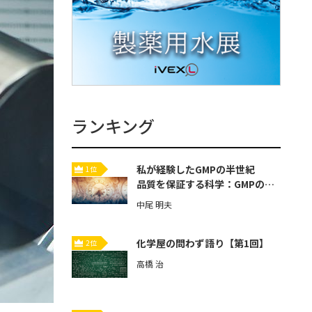
ランキング
私が経験したGMPの半世紀
1位
品質を保証する科学：GMPの歴
史と本質【第3回】
中尾 明夫
化学屋の問わず語り【第1回】
2位
高橋 治