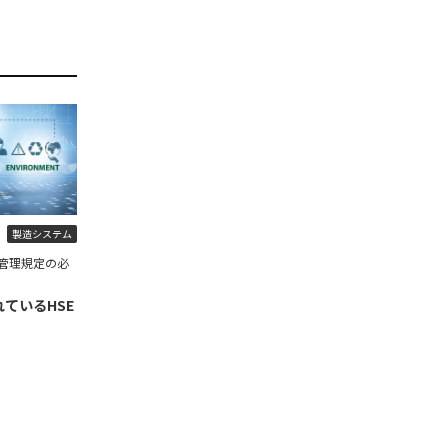
製造システム
管理規定の必
ているHSE
】