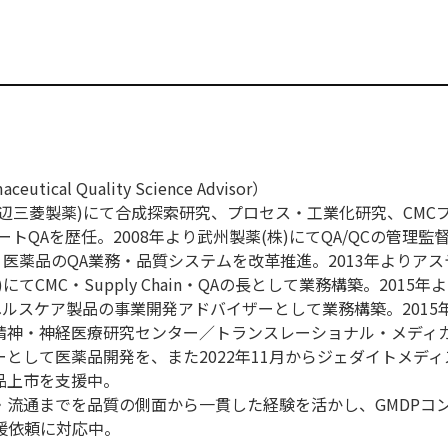
ical Quality Science Advisor）
現田辺三菱製薬)にて合成探索研究、プロセス・工業化研究、CMC
トQAを歴任。2008年より武州製薬(株)にてQA/QCの管理監督
・医薬品のQA業務・品質システムを改革推進。2013年よりア
てCMC・Supply Chain・QAの長として業務構築。2015年
ヘルスケア製品の事業開発アドバイザーとして業務構築。2015
立精神・神経医療研究センター／トランスレーショナル・メディ
として医薬品開発を、また2022年11月からジェダイトメディス
品上市を支援中。
・流通までを品質の側面から一貫した経験を活かし、GMDPコ
の支援依頼に対応中。