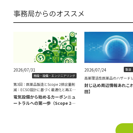
事務局からのオススメ
2026/07/31
2026/07/24
製造（
施設・設備・エンジニアリング
高薬理活性医薬品のハザード
第3回：医薬品製造とScope 2排出量削
封じ込め周辺情報あれこ
減：ECSO設計に基づく最適化と再エネ
回】
導入の具体策
電気設備から始めるカーボンニュ
ートラルへの第一歩（Scope 2削
減編）