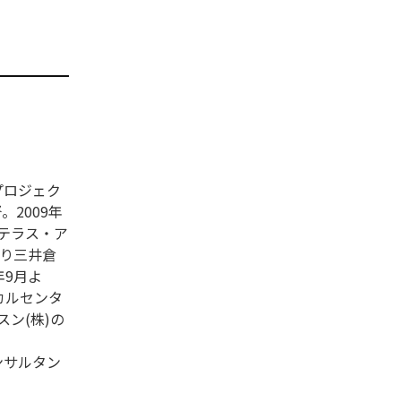
プロジェク
。2009年
ステラス・ア
より三井倉
年9月よ
カルセンタ
ン(株)の
ンサルタン