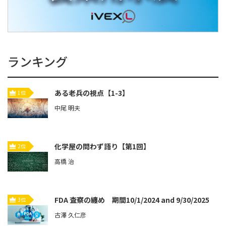
ランキング
ある老兵の視点【1-3】
1位
中尾 明夫
化学屋の問わず語り【第1回】
2位
高橋 治
FDA 査察の纏め 期間10/1/2024 and 9/30/2025
3位
古澤 久仁彦