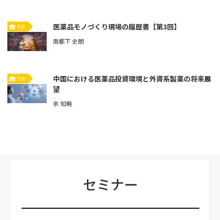
医薬品モノづくり現場の履歴書【第3回】
4位
南都下 史朗
中国における医薬品投資環境と外資系製薬の将来展
5位
望
余 知暁
セミナー