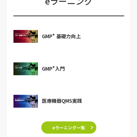
eラーニング
+
GMP
基礎力向上
+
GMP
入門
医療機器QMS実践
eラーニング一覧