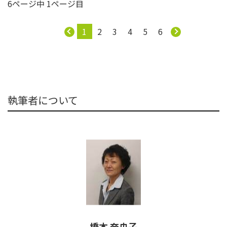
6ページ中 1ページ目
1
2
3
4
5
6
執筆者について
橋本 奈央子