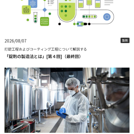
2026/08/07
製剤
打錠工程およびコーティング工程について解説する
「錠剤の製造法とは」[第４回]（最終回）