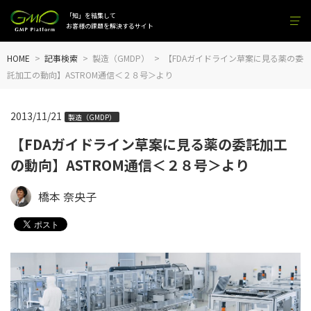
「知」を結集して
お客様の課題を解決するサイト
HOME
記事検索
製造（GMDP）
【FDAガイドライン草案に見る薬の委
託加工の動向】ASTROM通信＜２８号＞より
2013/11/21
製造（GMDP）
【FDAガイドライン草案に見る薬の委託加工
の動向】ASTROM通信＜２８号＞より
橋本 奈央子