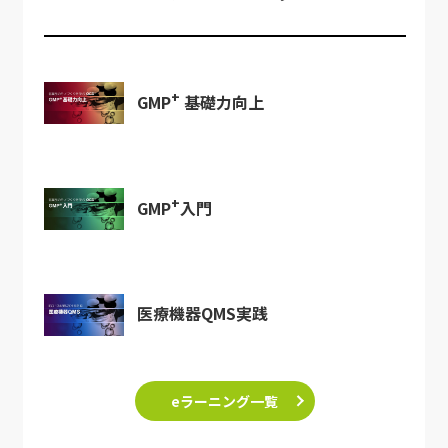
+
GMP
基礎力向上
+
GMP
入門
医療機器QMS実践
eラーニング一覧