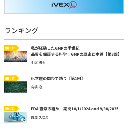
ランキング
私が経験したGMPの半世紀
1位
品質を保証する科学：GMPの歴史と本質【第3回】
中尾 明夫
化学屋の問わず語り【第1回】
2位
高橋 治
FDA 査察の纏め 期間10/1/2024 and 9/30/2025
3位
古澤 久仁彦