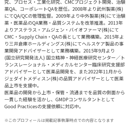
究、プロセス・工業化研究、CMCプロジェクト開発、治験
薬QA、コーポレートQAを歴任。2008年より武州製薬(株)
にてQA/QCの管理監督。2009年より中外製薬(株)にて治験
薬・医薬品のQA業務・品質システムを改革推進。2013年
よりアステラス・アムジェン・バイオファーマ(株)にて
CMC・Supply Chain・QAの長として業務構築。2015年よ
り三井倉庫ホールディングス(株)にてヘルスケア製品の事
業開発アドバイザーとして業務構築。2015年9月より
(国立研究開発法人) 国立精神・神経医療研究センター／ト
ランスレーショナル・メディカルセンター臨床研究支援部
アドバイザーとして医薬品開発を、また2022年11月から
ジェダイトメディスン(株)の品質アドバイザーとして医薬
品上市を支援中。
医薬品の開発から上市・保管・流通までを品質の側面から
一貫した経験を活かし、GMDPコンサルタントとして
Good Practicesの支援依頼に対応中。
※このプロフィールは掲載記事執筆時点での内容となります