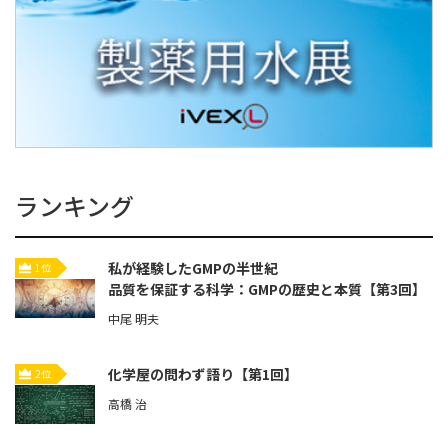
ランキング
私が経験したGMPの半世紀
1位
品質を保証する科学：GMPの歴史と本質【第3回】
中尾 明夫
化学屋の問わず語り【第1回】
2位
高橋 治