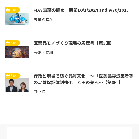
FDA 査察の纏め 期間10/1/2024 and 9/30/2025
3位
古澤 久仁彦
医薬品モノづくり現場の履歴書【第3回】
4位
南都下 史朗
行政と現場で紡ぐ品質文化 ～「医薬品製造業者等
5位
の品質保証体制強化」とその先へ～【第3回】
田中 良一