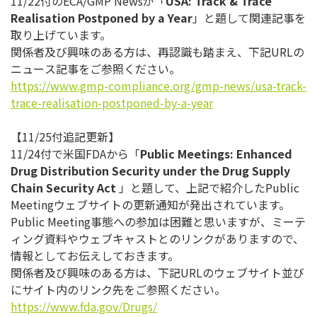
11/22付のECA/GMP Newsが「
USA: Track & Trace
Realisation Postponed by a Year
」と題して関連記事を
取り上げています。
関係者及び興味のある方は、再認識も踏まえ、下記URLの
ニュー
ス記事をご参照ください。
https://www.gmp-compliance.
org/gmp-news/usa-track-
trace-
realisation-postponed-by-a-
year
【11/25付追記更新】
11/24付で米国FDAから「
Public Meetings: Enhanced
Drug Distribution Security under the Drug Supply
Chain Security Act
」と題して、上記で紹介したPublic
Meetingウェブサイトの更新通知が発出されています。
Public Meeting事態への参加は困難と思いますが、
ミーテ
ィング資料やウェブキャストとのリンクがありますので、
情報としてお伝えしておきます。
関係者及び興味のある方は、下記URLのウェブサイト並び
にサイ
ト内のリンク先をご参照ください。
https://www.fda.gov/Drugs/