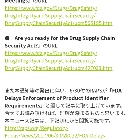
Meetings
」のURL
https://www.fda.gov/Drugs/
DrugSafety/
DrugIntegrityandSupplyChainSec
urity/
DrugSupplyChainSecurityAct/
ucm565195.htm
●「
Are you ready for the Drug Supply Chain
Security Act?
」のURL
https://www.fda.gov/Drugs/
DrugSafety/
DrugIntegrityandSupplyChainSec
urity/
DrugSupplyChainSecurityAct/
ucm427033.htm
また本通知等の発出に伴い、6/30付のRAPSが「
FDA
Delays Enforcement of Product Identifier
Requirements
」と題して記事に取り上げています。
合せてお読み頂ければ、理解が深まるものと思います。
本ニュース記事は、下記URLから閲覧可能です。
http://raps.org/Regulatory-
Focus/News/2017/06/30/28022/
FDA-Delays-