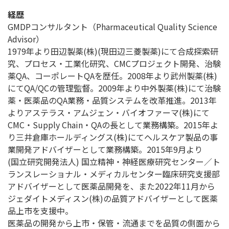
経歴
GMDPコンサルタント（Pharmaceutical Quality Science
Advisor）
1979年より田辺製薬(株)(現田辺三菱製薬)にて合成探索研
究、プロセス・工業化研究、CMCプロジェクト開発、治験
薬QA、コーポレートQAを歴任。2008年より武州製薬(株)
にてQA/QCの管理監督。2009年より中外製薬(株)にて治験
薬・医薬品のQA業務・品質システムを改革推進。2013年
よりアステラス・アムジェン・バイオファーマ(株)にて
CMC・Supply Chain・QAの長として業務構築。2015年よ
り三井倉庫ホールディングス(株)にてヘルスケア製品の事
業開発アドバイザーとして業務構築。2015年9月より
(国立研究開発法人) 国立精神・神経医療研究センター／ト
ランスレーショナル・メディカルセンター臨床研究支援部
アドバイザーとして医薬品開発を、また2022年11月から
ジェダイトメディスン(株)の品質アドバイザーとして医薬
品上市を支援中。
医薬品の開発から上市・保管・流通までを品質の側面から