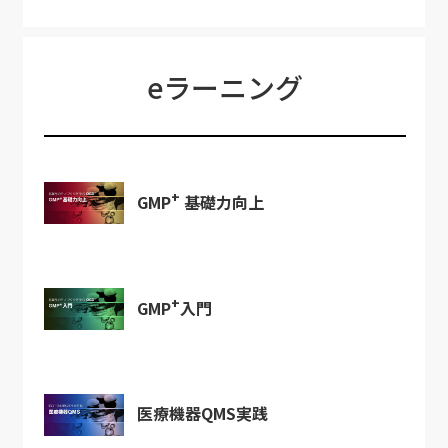
eラーニング
+
GMP
基礎力向上
+
GMP
入門
医療機器QMS実践