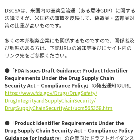
DSCSAは、米国内の医薬品流通（ある意味GDP）
に関する
法律ですが、米国内の事情を反映して、偽造品・
盗難品対
策の比重が高いものです。
多くの本邦製薬企業にも関係するものですので、
関係者及
び興味のある方は、下記URLsの通知等並びにサイト内
の
リンク先をご参照ください。
●「
FDA Issues Draft Guidance: Product Identifier
Requirements Under the Drug Supply Chain
Security Act
–
Compliance Policy
」の発出通知のURL
https://www.fda.gov/Drugs/
DrugSafety/
DrugIntegrityandSupplyChainSec
urity/
DrugSupplyChainSecurityAct/
ucm565358.htm
●「
Product Identifier Requirements Under the
Drug Supply Chain Security Act
–
Compliance Policy
Guidance for Industry
」の企業向けドラフトガイダンス