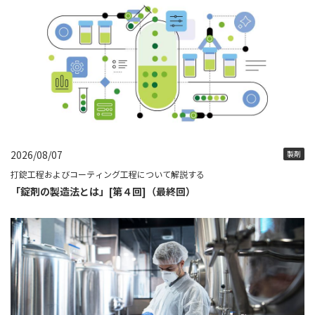
2026/08/07
製剤
打錠工程およびコーティング工程について解説する
「錠剤の製造法とは」[第４回]（最終回）