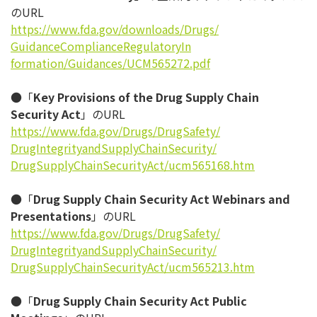
のURL
https://www.fda.gov/downloads/
Drugs/
GuidanceComplianceRegulatoryIn
formation/Guidances/UCM565272.
pdf
●「
Key Provisions of the Drug Supply Chain
Security Act
」のURL
https://www.fda.gov/Drugs/
DrugSafety/
DrugIntegrityandSupplyChainSec
urity/
DrugSupplyChainSecurityAct/
ucm565168.htm
●「
Drug Supply Chain Security Act Webinars and
Presentations
」のURL
https://www.fda.gov/Drugs/
DrugSafety/
DrugIntegrityandSupplyChainSec
urity/
DrugSupplyChainSecurityAct/
ucm565213.htm
●「
Drug Supply Chain Security Act Public