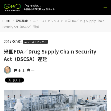
「知」を結集して
お客様の課題を解決するサイト
HOME
記事検索
ニューストピックス
米国FDA／Drug Supply Chain
Security Act（DSCSA）遅延
2017/07/01
ニューストピックス
米国FDA／Drug Supply Chain Security
Act（DSCSA）遅延
古田土 真一