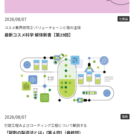
2026/08/07
化粧品
コスメ業界研究② バリューチェーンと陰の主役
最新コスメ科学 解体新書【第29回】
2026/08/07
製剤
打錠工程およびコーティング工程について解説する
「錠剤の製造法とは」[第４回]（最終回）