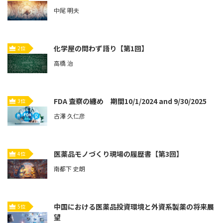
中尾 明夫
化学屋の問わず語り【第1回】
2位
高橋 治
FDA 査察の纏め 期間10/1/2024 and 9/30/2025
3位
古澤 久仁彦
医薬品モノづくり現場の履歴書【第3回】
4位
南都下 史朗
中国における医薬品投資環境と外資系製薬の将来展
5位
望