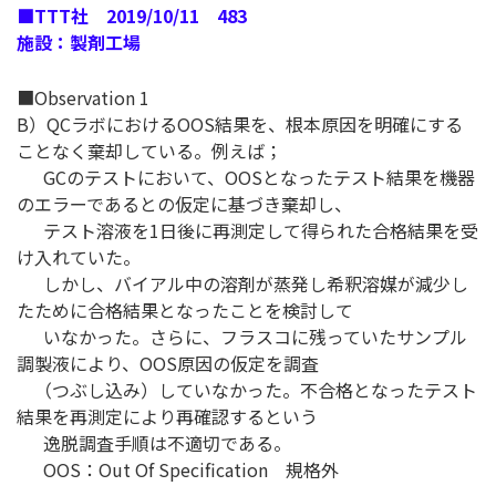
■TTT社 2019/10/11 483
施設：製剤工場
■Observation 1
B）QCラボにおけるOOS結果を、根本原因を明確にする
ことなく棄却している。例えば；
GCのテストにおいて、OOSとなったテスト結果を機器
のエラーであるとの仮定に基づき棄却し、
テスト溶液を1日後に再測定して得られた合格結果を受
け入れていた。
しかし、バイアル中の溶剤が蒸発し希釈溶媒が減少し
たために合格結果となったことを検討して
いなかった。さらに、フラスコに残っていたサンプル
調製液により、OOS原因の仮定を調査
（つぶし込み）していなかった。不合格となったテスト
結果を再測定により再確認するという
逸脱調査手順は不適切である。
OOS：Out Of Specification 規格外