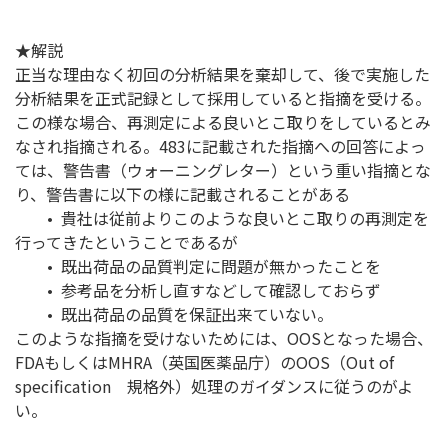
★解説
正当な理由なく初回の分析結果を棄却して、後で実施した
分析結果を正式記録として採用していると指摘を受ける。
この様な場合、再測定による良いとこ取りをしているとみ
なされ指摘される。483に記載された指摘への回答によっ
ては、警告書（ウォーニングレター）という重い指摘とな
り、警告書に以下の様に記載されることがある
• 貴社は従前よりこのような良いとこ取りの再測定を
行ってきたということであるが
• 既出荷品の品質判定に問題が無かったことを
• 参考品を分析し直すなどして確認しておらず
• 既出荷品の品質を保証出来ていない。
このような指摘を受けないためには、OOSとなった場合、
FDAもしくはMHRA（英国医薬品庁）のOOS（Out of
specification 規格外）処理のガイダンスに従うのがよ
い。