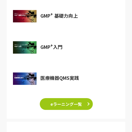
+
GMP
基礎力向上
+
GMP
入門
医療機器QMS実践
eラーニング一覧