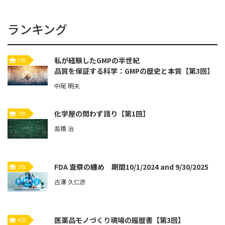
ランキング
私が経験したGMPの半世紀
1位
品質を保証する科学：GMPの歴史と本質【第3回】
中尾 明夫
化学屋の問わず語り【第1回】
2位
高橋 治
FDA 査察の纏め 期間10/1/2024 and 9/30/2025
3位
古澤 久仁彦
医薬品モノづくり現場の履歴書【第3回】
4位