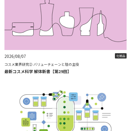
2026/08/07
化粧品
コスメ業界研究② バリューチェーンと陰の主役
最新コスメ科学 解体新書【第29回】