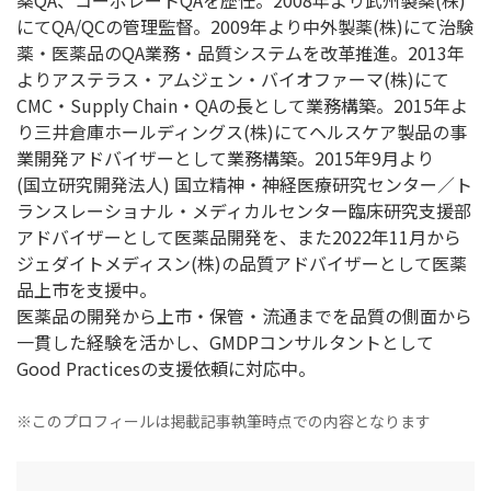
薬QA、コーポレートQAを歴任。2008年より武州製薬(株)
にてQA/QCの管理監督。2009年より中外製薬(株)にて治験
薬・医薬品のQA業務・品質システムを改革推進。2013年
よりアステラス・アムジェン・バイオファーマ(株)にて
CMC・Supply Chain・QAの長として業務構築。2015年よ
り三井倉庫ホールディングス(株)にてヘルスケア製品の事
業開発アドバイザーとして業務構築。2015年9月より
(国立研究開発法人) 国立精神・神経医療研究センター／ト
ランスレーショナル・メディカルセンター臨床研究支援部
アドバイザーとして医薬品開発を、また2022年11月から
ジェダイトメディスン(株)の品質アドバイザーとして医薬
品上市を支援中。
医薬品の開発から上市・保管・流通までを品質の側面から
一貫した経験を活かし、GMDPコンサルタントとして
Good Practicesの支援依頼に対応中。
※このプロフィールは掲載記事執筆時点での内容となります