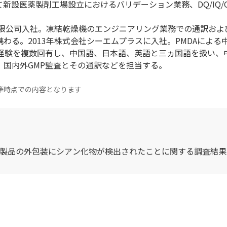
新設医薬製剤工場設立におけるバリデーション業務、DQ/IQ/
有限公司入社。凍結乾燥機のエンジニアリング業務での通訳およ
わる。2013年株式会社シーエムプラスに入社。PMDAによる
訳経験を複数回有し、中国語、日本語、英語と三ヵ国語を扱い、
、国内外GMP監査とその通訳などを担当する。
筆時点での内容となります
薬製品の外包装にシアン化物が検出されたことに関する調査結果