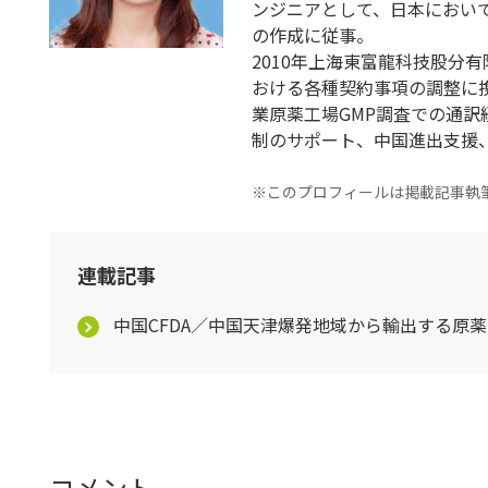
ンジニアとして、日本において
の作成に従事。
2010年上海東富龍科技股分
おける各種契約事項の調整に携
業原薬工場GMP調査での通
制のサポート、中国進出支援
※このプロフィールは掲載記事執
連載記事
中国CFDA／中国天津爆発地域から輸出する原
コメント