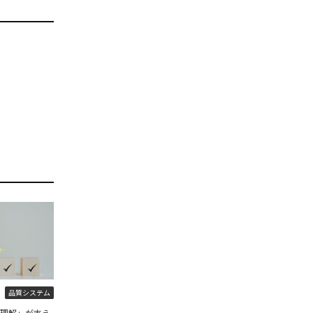
品質システム
程理解」が支え