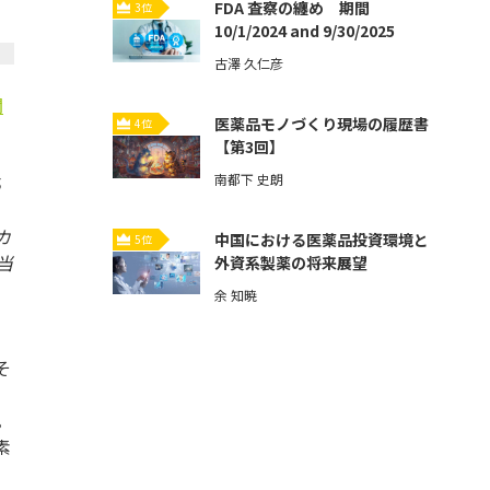
FDA 査察の纏め 期間
3位
10/1/2024 and 9/30/2025
古澤 久仁彦
関
医薬品モノづくり現場の履歴書
4位
【第3回】
南都下 史朗
る
カ
中国における医薬品投資環境と
5位
当
外資系製薬の将来展望
余 知暁
そ
。
素