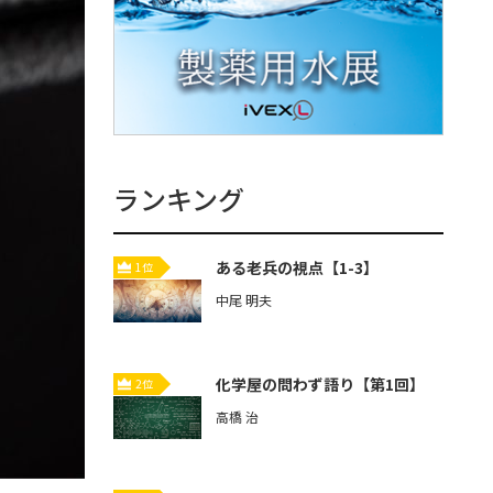
ランキング
ある老兵の視点【1-3】
1位
中尾 明夫
化学屋の問わず語り【第1回】
2位
高橋 治