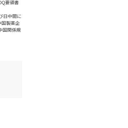
OQ要領書
び日中間に
中国製薬企
中国関係規