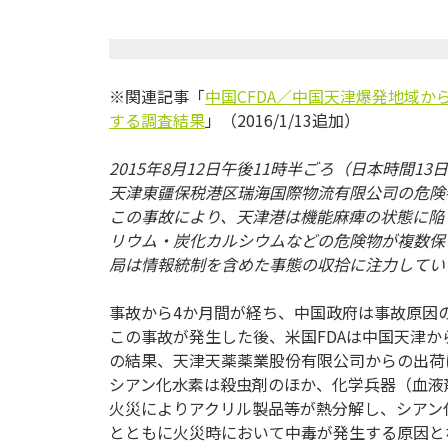
※関連記事「
中国CFDA／中国天津爆発地域
する調査結果
」（2016/1/13追加）
2015年8月12日午後11時半ごろ（日本時間
天津東疆保税港区瑞海国際物流有限公司の危険
この事故により、天津港は機能麻痺の状態に陥
リウム・炭化カルシウムなどの危険物が複数保
局は情報統制を含めた事態の収拾に注力してい
事故から4か月間が経ち、中国政府は事故原因
この事故が発生した後、米国FDAは中国天津
の結果、天津天薬薬業股份有限公司からの出荷
シアン化水素は殺虫剤のほか、化学兵器（血液
火災によりアクリル製品等が熱分解し、シアン
とともに火災時において中毒が発生する原因と