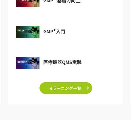
GMP
基礎力向上
+
GMP
入門
医療機器QMS実践
eラーニング一覧