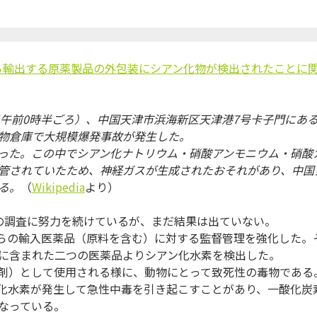
から輸出する原薬製品の外包装にシアン化物が検出されたことに
13日午前0時半ごろ）、中国天津市浜海新区天津港7号卡子門にあ
物倉庫で大規模爆発事故が発生した。
った。この中でシアン化ナトリウム・硝酸アンモニウム・硝酸
管されていたため、神経ガスが生成されたおそれがあり、中国
る。
（
Wikipedia
より）
の調査に努力を続けているが、まだ結果は出ていない。
からの輸入医薬品（原料を含む）に対する監督管理を強化した。
に含まれた二つの医薬品よりシアン化水素を検出した。
剤）として使用される様に、動物にとって致死性の毒物である
化水素が発生して急性中毒を引き起こすことがあり、一酸化炭
なっている。