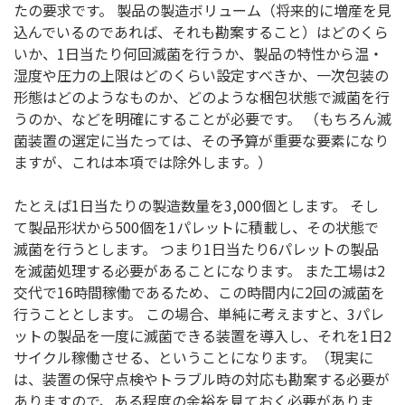
たの要求です。 製品の製造ボリューム（将来的に増産を見
込んでいるのであれば、それも勘案すること）はどのくら
いか、1日当たり何回滅菌を行うか、製品の特性から温・
湿度や圧力の上限はどのくらい設定すべきか、一次包装の
形態はどのようなものか、どのような梱包状態で滅菌を行
うのか、などを明確にすることが必要です。 （もちろん滅
菌装置の選定に当たっては、その予算が重要な要素になり
ますが、これは本項では除外します。）
たとえば1日当たりの製造数量を3,000個とします。 そし
て製品形状から500個を1パレットに積載し、その状態で
滅菌を行うとします。 つまり1日当たり6パレットの製品
を滅菌処理する必要があることになります。 また工場は2
交代で16時間稼働であるため、この時間内に2回の滅菌を
行うこととします。 この場合、単純に考えますと、3パレ
ットの製品を一度に滅菌できる装置を導入し、それを1日2
サイクル稼働させる、ということになります。（現実に
は、装置の保守点検やトラブル時の対応も勘案する必要が
ありますので、ある程度の余裕を見ておく必要がありま