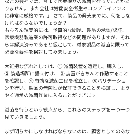
なたの会社では、今まで医療機器の滅菌を行ったことがあ
りません。 また会社は労働安全衛生やコンプライアンス
に非常に厳格です。」 さて、製品の発売までに、何をしな
ければならないでしょうか？
もちろん現実的には、予算的な問題、製品の承認/認証、
医療機器製造業の許可取得などの問題がありますが、それ
らは解決済みであると仮定して、対象製品の滅菌に限って
必要な要件を検討してみましょう。
大雑把な流れとしては、① 滅菌装置を選定し、購入し、
② 製造場所に据え付け、 ③ 装置がきちんと作動すること
を確認し、④ 有効な滅菌工程を確立し、⑤バリデーショ
ンを行い、製品の無菌性が保証できることを検証し、よう
やく通常の滅菌作業に入ることができます。
滅菌を行うという観点から、これらのステップを一つ一つ
見ていきましょう。
まず明らかにしなければならないのは、顧客としてのあな