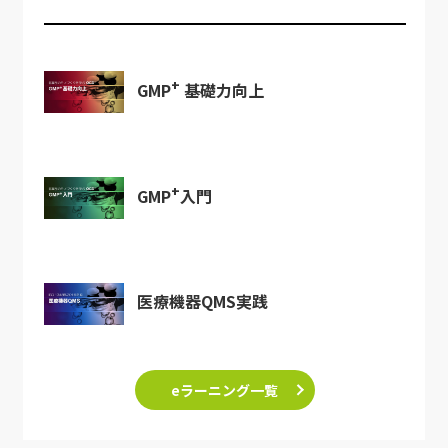
+
GMP
基礎力向上
+
GMP
入門
医療機器QMS実践
eラーニング一覧