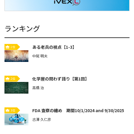
ランキング
ある老兵の視点【1-3】
1位
中尾 明夫
化学屋の問わず語り【第1回】
2位
高橋 治
FDA 査察の纏め 期間10/1/2024 and 9/30/2025
3位
古澤 久仁彦