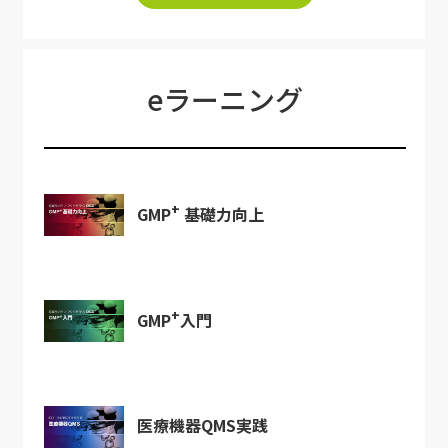
eラーニング
+
GMP
基礎力向上
+
GMP
入門
医療機器QMS実践