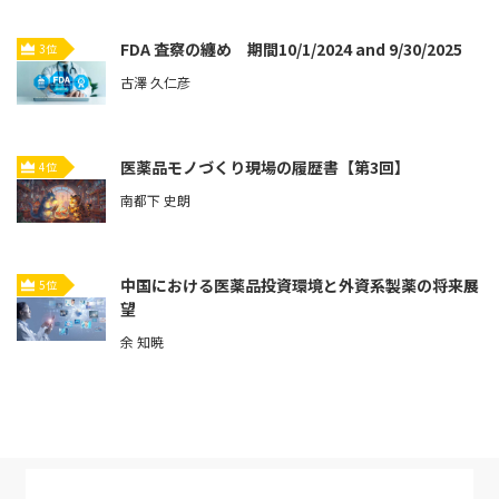
FDA 査察の纏め 期間10/1/2024 and 9/30/2025
3位
古澤 久仁彦
医薬品モノづくり現場の履歴書【第3回】
4位
南都下 史朗
中国における医薬品投資環境と外資系製薬の将来展
5位
望
余 知暁