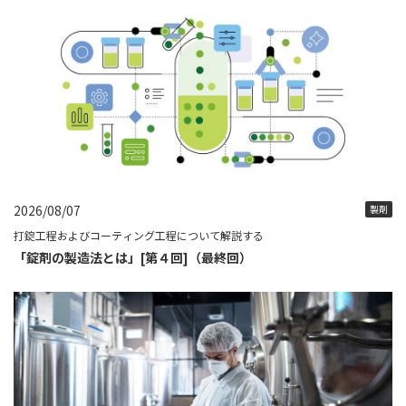
2026/08/07
製剤
打錠工程およびコーティング工程について解説する
「錠剤の製造法とは」[第４回]（最終回）