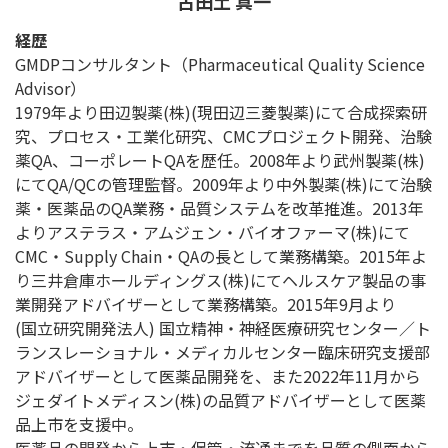
古田土 真一
経歴
GMDPコンサルタント（Pharmaceutical Quality Science
Advisor）
1979年より田辺製薬(株)(現田辺三菱製薬)にて合成探索研
究、プロセス・工業化研究、CMCプロジェクト開発、治験
薬QA、コーポレートQAを歴任。2008年より武州製薬(株)
にてQA/QCの管理監督。2009年より中外製薬(株)にて治験
薬・医薬品のQA業務・品質システムを改革推進。2013年
よりアステラス・アムジェン・バイオファーマ(株)にて
CMC・Supply Chain・QAの長として業務構築。2015年よ
り三井倉庫ホールディングス(株)にてヘルスケア製品の事
業開発アドバイザーとして業務構築。2015年9月より
(国立研究開発法人) 国立精神・神経医療研究センター／ト
ランスレーショナル・メディカルセンター臨床研究支援部
アドバイザーとして医薬品開発を、また2022年11月から
ジェダイトメディスン(株)の品質アドバイザーとして医薬
品上市を支援中。