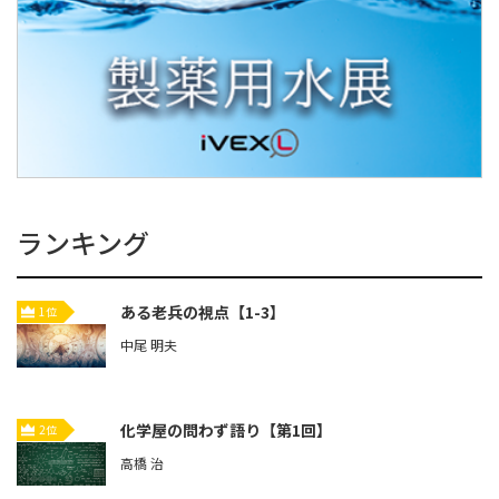
ランキング
ある老兵の視点【1-3】
1位
中尾 明夫
化学屋の問わず語り【第1回】
2位
高橋 治