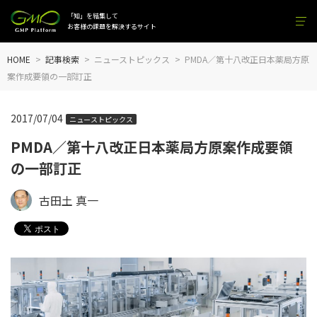
「知」を結集して
お客様の課題を解決するサイト
HOME
記事検索
ニューストピックス
PMDA／第十八改正日本薬局方原
案作成要領の一部訂正
2017/07/04
ニューストピックス
PMDA／第十八改正日本薬局方原案作成要領
の一部訂正
古田土 真一