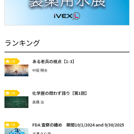
ランキング
ある老兵の視点【1-3】
1位
中尾 明夫
化学屋の問わず語り【第1回】
2位
高橋 治
FDA 査察の纏め 期間10/1/2024 and 9/30/2025
3位
古澤 久仁彦