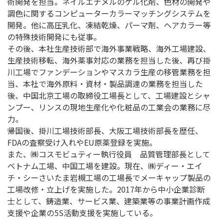
術開発を担当。ネイルエナメルのゲル化剤、色材の開発や
調色に関するコンピューターカラーマッチングシステムを
開発。他に高圧乳化、凍結乾燥、パーマ剤、ヘアカラー等
の特殊技術開発にも従事。
その後、本社生産技術部で海外事業戦略、海外工場建設、
生産技術移転、海外薬事対応の業務を担当した後、再び掛
川工場でファンデーションやマスカラ生産の移管業務を担
当、本社で海外原料・資材・製品調達の業務を担当した
後、中国北京工場の取締役工場長として、工場建設とシャ
ンプー、リンスの現地生産化や化粧品の工業会の業務に尽
力。
帰国後、掛川工場技術部長、大阪工場技術部長を歴任、
FDAの査察受け入れやEU原薬登録を実施。
また、㈱コスモビュティー執行役員 品質管理部長として
ベトナム工場、中国工場を建設。現在、㈱ディー・エイ
チ・シーさいたま岩槻工場の工場長でメーキャップ製品の
工場改修・立上げを実施した。2017年から中小企業診断
士として、鋳造業、サービス業、建築業等の事業計画作成
支援や企業の5S活動支援を実施している。