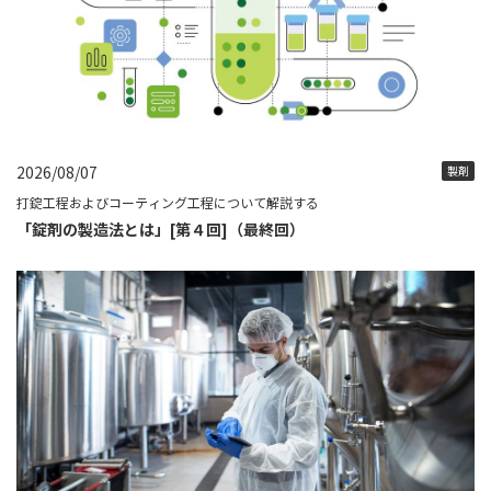
2026/08/07
製剤
打錠工程およびコーティング工程について解説する
「錠剤の製造法とは」[第４回]（最終回）