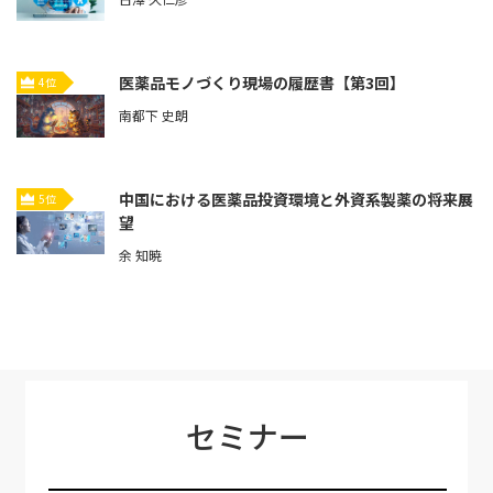
医薬品モノづくり現場の履歴書【第3回】
4位
南都下 史朗
中国における医薬品投資環境と外資系製薬の将来展
5位
望
余 知暁
セミナー