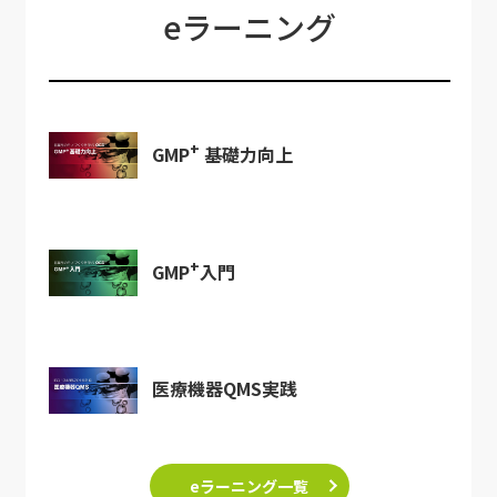
eラーニング
+
GMP
基礎力向上
+
GMP
入門
医療機器QMS実践
eラーニング一覧