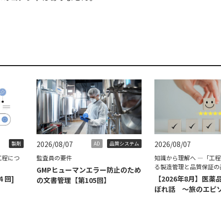
2026/08/07
2026/08/07
製剤
AD
品質システム
工程につ
監査員の要件
知識から理解へ ―「工
る製造管理と品質保証の
GMPヒューマンエラー防止のため
４回]
【2026年8月】医薬
の文書管理【第105回】
ぼれ話 ～旅のエピ
て～