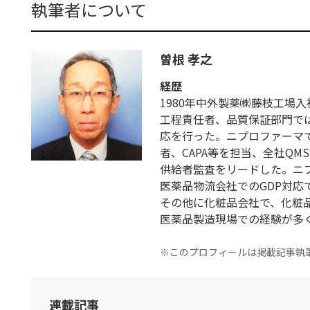
執筆者について
曽根 孝之
経歴
1980年中外製薬㈱藤枝工場
工程責任者、品質保証部門で
応を行った。ニプロファーマ
者、CAPA等を担当、全社Q
供給者監査をリードした。ニプ
医薬品物流会社でのGDP対応
その他に化粧品会社で、化粧品
医薬品製造現場での経験が多
※このプロフィールは掲載記事執
連載記事