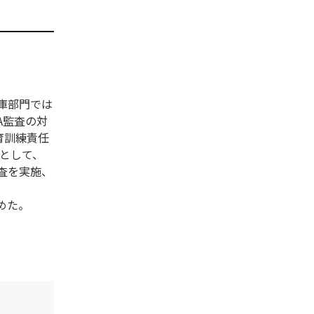
庫部門では
A監査の対
育訓練責任
長として、
査を実施、
めた。