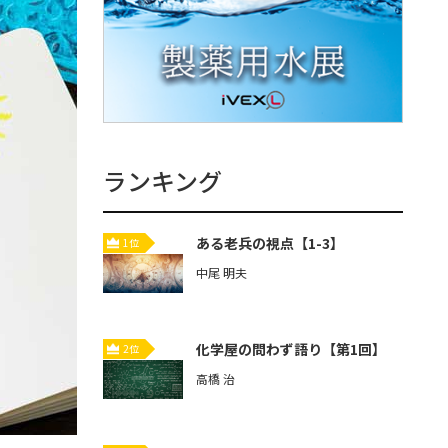
ランキング
ある老兵の視点【1-3】
1位
中尾 明夫
化学屋の問わず語り【第1回】
2位
高橋 治