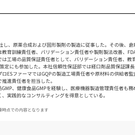
入社し、原薬合成および固形製剤の製造に従事した。その後、倉
は教育訓練責任者、バリデーション責任者や製剤製法改善、FD
では工場の品質保証責任者として、バリデーション責任者、教
MS策定にも参加した。本社信頼性保証部では経口剤品質保証課
ロESファーマではGQPの製造工場責任者や原材料の供給者監
で推進責任者を担当した。
GMP、健康食品GMPを経験し、医療機器製造管理責任者も務
く、実践的なコンサルティングを得意としている。
筆時点での内容となります