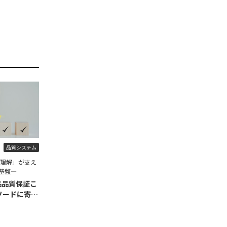
品質システム
程理解」が支え
基盤―
品品質保証こ
ソードに寄せ