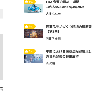
FDA 査察の纏め 期間
3位
10/1/2024 and 9/30/2025
古澤 久仁彦
医薬品モノづくり現場の履歴書
4位
【第3回】
南都下 史朗
中国における医薬品投資環境と
5位
外資系製薬の将来展望
余 知暁
策